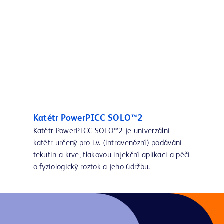
Katétr PowerPICC SOLO™2
Katétr PowerPICC SOLO™2 je univerzální
katétr určený pro i.v. (intravenózní) podávání
tekutin a krve, tlakovou injekční aplikaci a péči
o fyziologický roztok a jeho údržbu.