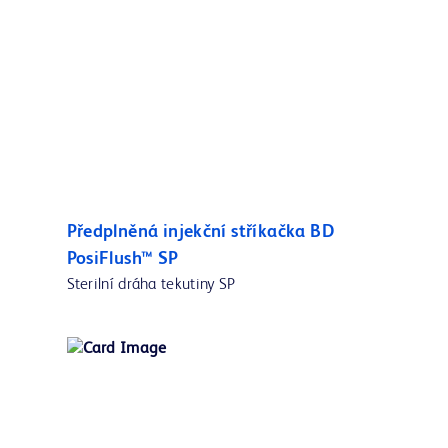
Předplněná injekční stříkačka BD
PosiFlush™ SP
Sterilní dráha tekutiny SP