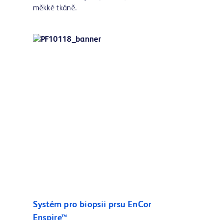
měkké tkáně.
Systém pro biopsii prsu EnCor
Enspire™