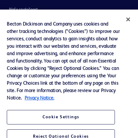
Naše společnost
Etika a dodržování předpisů
Becton Dickinson and Company uses cookies and
other tracking technologies (“Cookies”) to improve our
Podpora
services, conduct analytics to gain insights about how
you interact with our websites and services, evaluate
and improve advertising, and enhance performance
Kontaktujte nás
and functionality. You can opt out of all non-Essential
Předvolby souborů cookie
Cookies by clicking “Reject Optional Cookies.” You can
change or customize your preferences using the Your
Soukromí
Privacy Choices link at the bottom of any page on this
Podmínky použití
site. For more information, please review our Privacy
Notice.
Privacy Notice.
Cookie Settings
© 2024 BD. Všechna práva vyhrazena. BD a logo BD jsou ochranné známky
společnosti Becton, Dickinson and Company. Všechny ostatní ochranné
Reject Optional Cookies
známky jsou majetkem příslušných vlastníků.