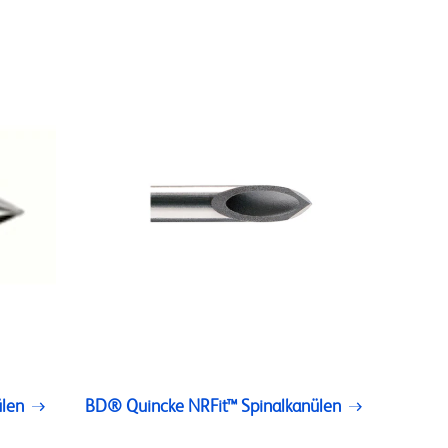
len
BD® Quincke NRFit™ Spinalkanülen