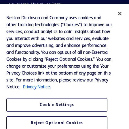
Neuigkeiten, Medien und Blogs
Support
Becton Dickinson and Company uses cookies and
other tracking technologies (“Cookies”) to improve our
Unser Unternehmen
services, conduct analytics to gain insights about how
you interact with our websites and services, evaluate
and improve advertising, and enhance performance
AGB
and functionality. You can opt out of all non-Essential
Kontaktieren Sie uns
Cookies by clicking “Reject Optional Cookies.” You can
change or customize your preferences using the Your
Cookie-Einstellungen
Privacy Choices link at the bottom of any page on this
Datenschutz
site. For more information, please review our Privacy
Notice.
Privacy Notice.
Nutzungsbedingungen
Cookie Settings
Reject Optional Cookies
© 2026 BD. Alle Rechte vorbehalten. BD und das BD-Logo sind Marken von
Becton, Dickinson and Company. Alle anderen Marken sind Eigentum ihrer