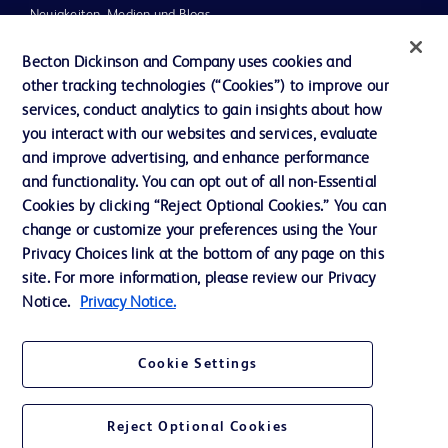
Neuigkeiten, Medien und Blogs
Support
Becton Dickinson and Company uses cookies and
other tracking technologies (“Cookies”) to improve our
Unser Unternehmen
services, conduct analytics to gain insights about how
you interact with our websites and services, evaluate
and improve advertising, and enhance performance
AGB
and functionality. You can opt out of all non-Essential
Kontaktieren Sie uns
Cookies by clicking “Reject Optional Cookies.” You can
change or customize your preferences using the Your
Cookie-Einstellungen
Privacy Choices link at the bottom of any page on this
Datenschutz
site. For more information, please review our Privacy
Notice.
Privacy Notice.
Nutzungsbedingungen
Cookie Settings
Reject Optional Cookies
© 2026 BD. Alle Rechte vorbehalten. BD und das BD-Logo sind Marken von
Becton, Dickinson and Company. Alle anderen Marken sind Eigentum ihrer