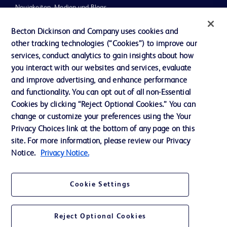
Neuigkeiten, Medien und Blogs
Support
Becton Dickinson and Company uses cookies and
other tracking technologies (“Cookies”) to improve our
Unser Unternehmen
services, conduct analytics to gain insights about how
you interact with our websites and services, evaluate
and improve advertising, and enhance performance
AGB
and functionality. You can opt out of all non-Essential
Kontaktieren Sie uns
Cookies by clicking “Reject Optional Cookies.” You can
change or customize your preferences using the Your
Cookie-Einstellungen
Privacy Choices link at the bottom of any page on this
Datenschutz
site. For more information, please review our Privacy
Notice.
Privacy Notice.
Nutzungsbedingungen
Cookie Settings
Reject Optional Cookies
© 2026 BD. Alle Rechte vorbehalten. BD und das BD-Logo sind Marken von
Becton, Dickinson and Company. Alle anderen Marken sind Eigentum ihrer