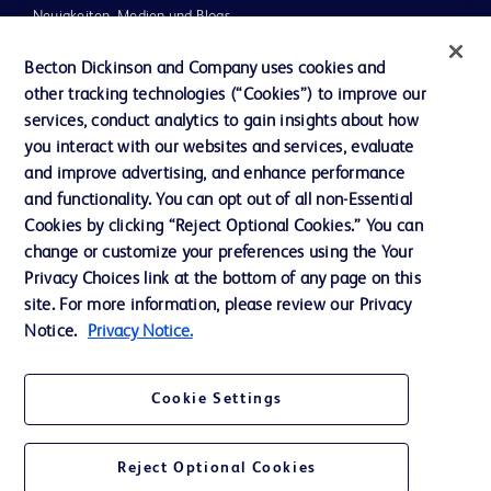
Neuigkeiten, Medien und Blogs
Support
Becton Dickinson and Company uses cookies and
other tracking technologies (“Cookies”) to improve our
Unser Unternehmen
services, conduct analytics to gain insights about how
you interact with our websites and services, evaluate
and improve advertising, and enhance performance
AGB
and functionality. You can opt out of all non-Essential
Kontaktieren Sie uns
Cookies by clicking “Reject Optional Cookies.” You can
change or customize your preferences using the Your
Cookie-Einstellungen
Privacy Choices link at the bottom of any page on this
Datenschutz
site. For more information, please review our Privacy
Notice.
Privacy Notice.
Nutzungsbedingungen
Cookie Settings
Reject Optional Cookies
© 2026 BD. Alle Rechte vorbehalten. BD und das BD-Logo sind Marken von
Becton, Dickinson and Company. Alle anderen Marken sind Eigentum ihrer