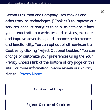
Neuigkeiten, Medien und Blogs
Support
Becton Dickinson and Company uses cookies and
other tracking technologies (“Cookies”) to improve our
Unser Unternehmen
services, conduct analytics to gain insights about how
you interact with our websites and services, evaluate
and improve advertising, and enhance performance
AGB
and functionality. You can opt out of all non-Essential
Kontaktieren Sie uns
Cookies by clicking “Reject Optional Cookies.” You can
change or customize your preferences using the Your
Cookie-Einstellungen
Privacy Choices link at the bottom of any page on this
Datenschutz
site. For more information, please review our Privacy
Notice.
Privacy Notice.
Nutzungsbedingungen
Cookie Settings
Reject Optional Cookies
© 2026 BD. Alle Rechte vorbehalten. BD und das BD-Logo sind Marken von
Becton, Dickinson and Company. Alle anderen Marken sind Eigentum ihrer