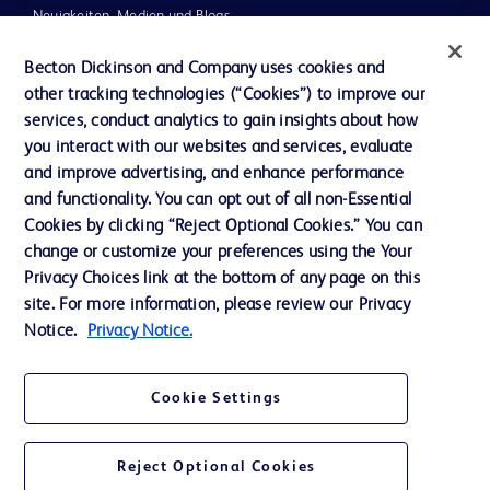
Neuigkeiten, Medien und Blogs
Support
Becton Dickinson and Company uses cookies and
other tracking technologies (“Cookies”) to improve our
Unser Unternehmen
services, conduct analytics to gain insights about how
you interact with our websites and services, evaluate
and improve advertising, and enhance performance
AGB
and functionality. You can opt out of all non-Essential
Kontaktieren Sie uns
Cookies by clicking “Reject Optional Cookies.” You can
change or customize your preferences using the Your
Cookie-Einstellungen
Privacy Choices link at the bottom of any page on this
Datenschutz
site. For more information, please review our Privacy
Notice.
Privacy Notice.
Nutzungsbedingungen
Cookie Settings
Reject Optional Cookies
© 2026 BD. Alle Rechte vorbehalten. BD und das BD-Logo sind Marken von
Becton, Dickinson and Company. Alle anderen Marken sind Eigentum ihrer