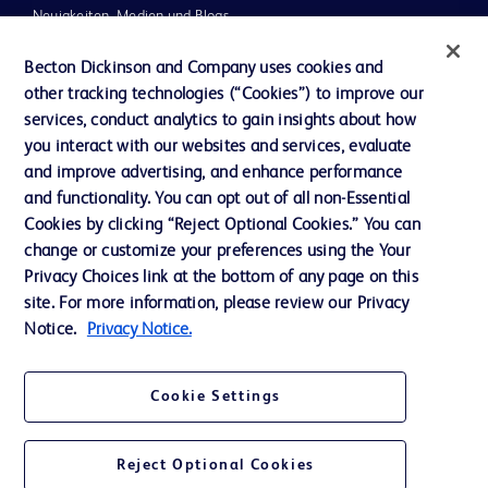
Neuigkeiten, Medien und Blogs
Support
Becton Dickinson and Company uses cookies and
other tracking technologies (“Cookies”) to improve our
Unser Unternehmen
services, conduct analytics to gain insights about how
you interact with our websites and services, evaluate
and improve advertising, and enhance performance
AGB
and functionality. You can opt out of all non-Essential
Kontaktieren Sie uns
Cookies by clicking “Reject Optional Cookies.” You can
change or customize your preferences using the Your
Cookie-Einstellungen
Privacy Choices link at the bottom of any page on this
Datenschutz
site. For more information, please review our Privacy
Notice.
Privacy Notice.
Nutzungsbedingungen
Cookie Settings
Reject Optional Cookies
© 2026 BD. Alle Rechte vorbehalten. BD und das BD-Logo sind Marken von
Becton, Dickinson and Company. Alle anderen Marken sind Eigentum ihrer