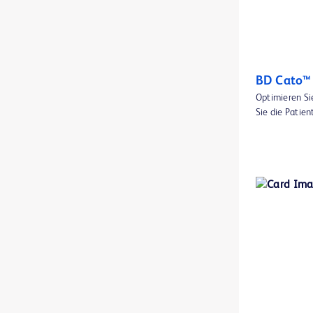
BD BBL™ Diagnostische Reagens- und Färbemittel-Tropfpipetten
1
BD BBL™ DrySlide™ Produkte
1
BD BBL™ Färbemittel und Indikatoren
1
BD Cato™
Optimieren Si
BD BBL™ GasPak™ Anaerobier- und CO2-Indikatoren
1
Sie die Patien
BD BBL™ Gebrauchsfertige Plattenmedien
2
BD BBL™ Gebrauchsfertige Röhrchenmedien
1
BD BBL™ MycoPrep-System
1
BD BBL™ Qualitätskontroll-Objektträger
1
BD BBL™ Sensi-Disc™ Antibiotikaresistenz-Testblättchen
1
BD BBL™ Sensi-Disc™ Antibiotikaresistenz-Testblättchen für den Gebrauch in veterinärmedizinischen Laboren
1
BD BBL™ Sensi-Disc™ Dispenser
1