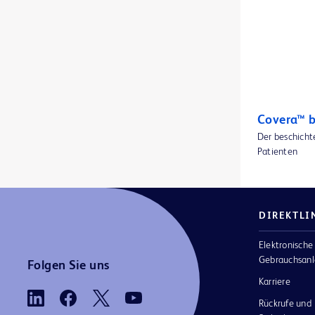
BD BodyGuard™ Duo-Infusionspumpe
2
BD BodyGuard™ Epidural-Infusionspumpe
1
BD BodyGuard™ Ladegeräte und Batterien
1
BD BodyGuard™ Lockboxes
1
BD BodyGuard™ Mikrosets
3
Covera™ b
Der beschicht
BD BodyGuard™ Pain Manager Infusionspumpe
1
Patienten
BD Cathena™ Sicherheitsvenenverweilkatheter mit BD Multiguard™ Technologie
1
BD Cato™ Prescribe
1
DIREKTLI
BD Cato™ ReadyMed
1
Elektronische
BD Cato™ für TPN
1
Gebrauchsanl
Folgen Sie uns
BD CultureSwab™ EZ Entnahme- und Transportsysteme
1
Karriere
Rückrufe und
BD CultureSwab™ Entnahme- und Transportsysteme
1