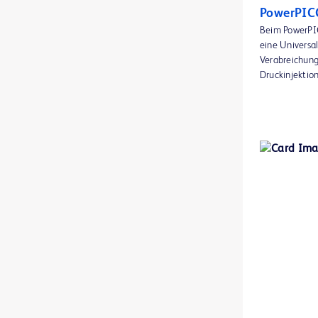
BD BACTEC™ FX -Blutkultursystem
1
PowerPIC
Beim PowerPI
BD BACTEC™ Lytisches Anaerobier-Medium
1
eine Universal
Verabreichung 
BD BACTEC™ MGIT™ Reagenzien für die Empfindlichkeitsprüfung
1
Druckinjektion
BD BACTEC™ MGIT™ automatisiertes mykobakterielles Detektionssystem
1
BD BACTEC™ MGIT™ mykobakterielle Wachstumsindiaktor-Röhrchen
1
BD BACTEC™ Plus Aerobier-Medium
1
BD BACTEC™ Plus Anaerobier-Medium
1
BD BACTEC™ Standard Aerobier-Medium
1
BD BACTEC™ Standard Anaerobier-Medium
1
BD BACTEC™ aerobe Kulturflaschen für Thrombozyten
1
BD BACTEC™ anaerobe Kulturflaschen für Thrombozyten
1
BD BBL™ Cefinase Papier-Testblättchen
1