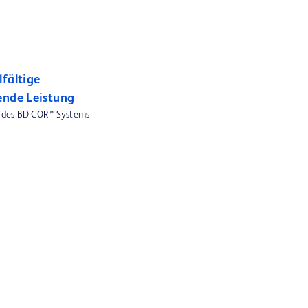
fältige
ende Leistung
n des BD COR™ Systems