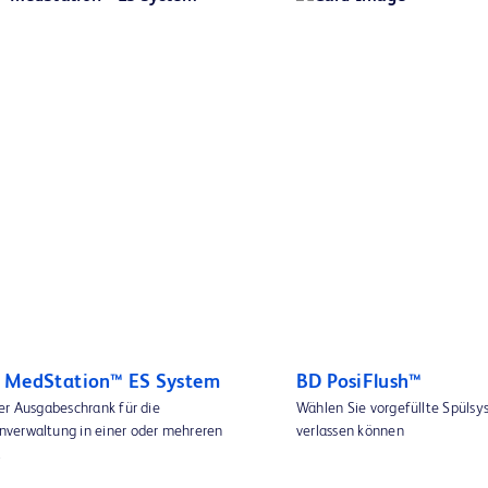
™ MedStation™ ES System
BD PosiFlush™
er Ausgabeschrank für die
Wählen Sie vorgefüllte Spülsys
verwaltung in einer oder mehreren
verlassen können
.