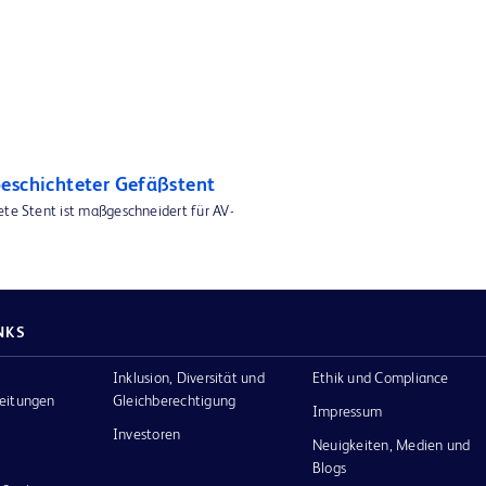
eschichteter Gefäßstent
ete Stent ist maßgeschneidert für AV-
NKS
Inklusion, Diversität und
Ethik und Compliance
eitungen
Gleichberechtigung
Impressum
Investoren
Neuigkeiten, Medien und
Blogs