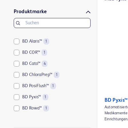
Produktmarke
BD Alaris™
1
BD COR™
1
BD Cato™
4
BD ChloraPrep™
1
BD PosiFlush™
1
BD Pyxis™
1
BD Pyxis
Automatisiert
BD Rowa™
1
Medikamenten
Einrichtungen