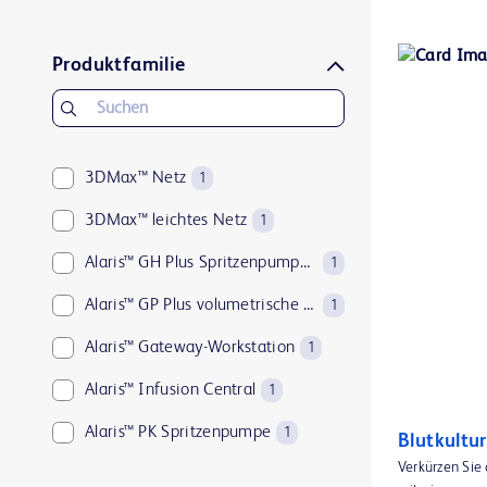
Produktfamilie
3DMax™ Netz
1
3DMax™ leichtes Netz
1
Alaris™ GH Plus Spritzenpumpe mit Guardrails™
1
Alaris™ GP Plus volumetrische Pumpe mit Guardrails™
1
Alaris™ Gateway-Workstation
1
Alaris™ Infusion Central
1
Alaris™ PK Spritzenpumpe
1
Blutkultu
Verkürzen Sie
Alaris™ VP Plus Guardrails™ volumetrische Pumpe
1