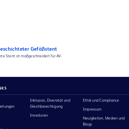
eschichteter Gefäßstent
ete Stent ist maßgeschneidert für AV-
NKS
Inklusion, Diversität und
Ethik und Compliance
eitungen
Gleichberechtigung
Impressum
Investoren
Neuigkeiten, Medien und
Blogs