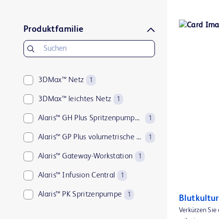
Produktfamilie
3DMax™ Netz
1
3DMax™ leichtes Netz
1
Alaris™ GH Plus Spritzenpumpe mit Guardrails™
1
Alaris™ GP Plus volumetrische Pumpe mit Guardrails™
1
Alaris™ Gateway-Workstation
1
Alaris™ Infusion Central
1
Alaris™ PK Spritzenpumpe
1
Blutkultu
Verkürzen Sie
Alaris™ VP Plus Guardrails™ volumetrische Pumpe
1