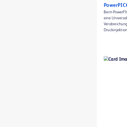
BD BACTEC™ FX -Blutkultursystem
1
PowerPIC
Beim PowerPI
BD BACTEC™ Lytisches Anaerobier-Medium
1
eine Universal
Verabreichung 
BD BACTEC™ MGIT™ Reagenzien für die Empfindlichkeitsprüfung
1
Druckinjektion
BD BACTEC™ MGIT™ automatisiertes mykobakterielles Detektionssystem
1
BD BACTEC™ MGIT™ mykobakterielle Wachstumsindiaktor-Röhrchen
1
BD BACTEC™ Plus Aerobier-Medium
1
BD BACTEC™ Plus Anaerobier-Medium
1
BD BACTEC™ Standard Aerobier-Medium
1
BD BACTEC™ Standard Anaerobier-Medium
1
BD BACTEC™ aerobe Kulturflaschen für Thrombozyten
1
BD BACTEC™ anaerobe Kulturflaschen für Thrombozyten
1
BD BBL™ Cefinase Papier-Testblättchen
1