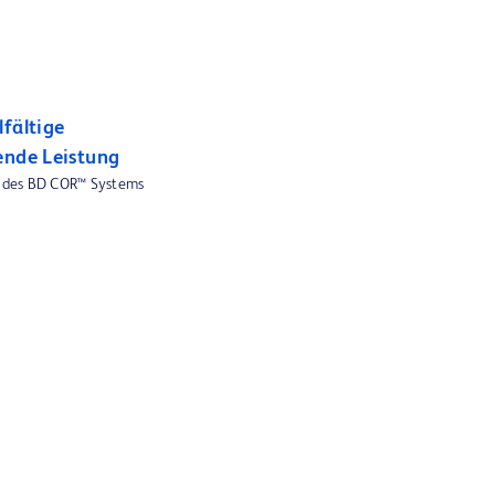
fältige
ende Leistung
n des BD COR™ Systems