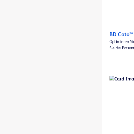
BD BBL™ Diagnostische Reagens- und Färbemittel-Tropfpipetten
1
BD BBL™ DrySlide™ Produkte
1
BD BBL™ Färbemittel und Indikatoren
1
BD Cato™
Optimieren Si
BD BBL™ GasPak™ Anaerobier- und CO2-Indikatoren
1
Sie die Patien
BD BBL™ Gebrauchsfertige Plattenmedien
2
BD BBL™ Gebrauchsfertige Röhrchenmedien
1
BD BBL™ MycoPrep-System
1
BD BBL™ Qualitätskontroll-Objektträger
1
BD BBL™ Sensi-Disc™ Antibiotikaresistenz-Testblättchen
1
BD BBL™ Sensi-Disc™ Antibiotikaresistenz-Testblättchen für den Gebrauch in veterinärmedizinischen Laboren
1
BD BBL™ Sensi-Disc™ Dispenser
1