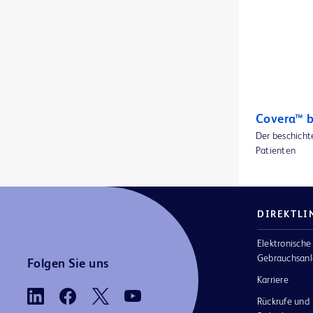
BD BodyGuard™ Duo-Infusionspumpe
2
BD BodyGuard™ Epidural-Infusionspumpe
1
BD BodyGuard™ Ladegeräte und Batterien
1
BD BodyGuard™ Lockboxes
1
BD BodyGuard™ Mikrosets
3
Covera™ b
Der beschicht
BD BodyGuard™ Pain Manager Infusionspumpe
1
Patienten
BD Cathena™ Sicherheitsvenenverweilkatheter mit BD Multiguard™ Technologie
1
BD Cato™ Prescribe
1
DIREKTLI
BD Cato™ ReadyMed
1
Elektronische
BD Cato™ für TPN
1
Gebrauchsanl
Folgen Sie uns
BD CultureSwab™ EZ Entnahme- und Transportsysteme
1
Karriere
Rückrufe und
BD CultureSwab™ Entnahme- und Transportsysteme
1