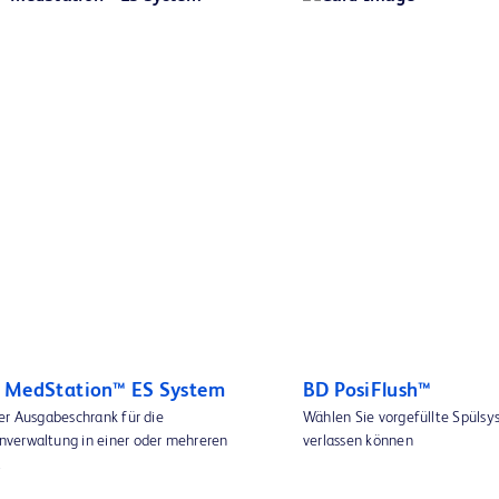
™ MedStation™ ES System
BD PosiFlush™
er Ausgabeschrank für die
Wählen Sie vorgefüllte Spülsys
verwaltung in einer oder mehreren
verlassen können
.