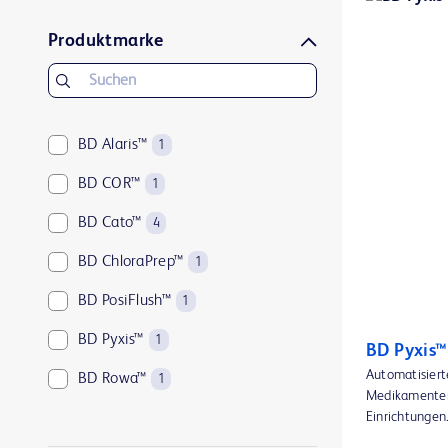
Produktmarke
BD Alaris™
1
BD COR™
1
BD Cato™
4
BD ChloraPrep™
1
BD PosiFlush™
1
BD Pyxis™
1
BD Pyxis
Automatisiert
BD Rowa™
1
Medikamenten
Einrichtungen