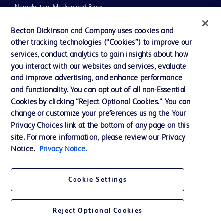
Neuigkeiten, Medien und Blogs
Support
Becton Dickinson and Company uses cookies and
other tracking technologies (“Cookies”) to improve our
Unser Unternehmen
services, conduct analytics to gain insights about how
you interact with our websites and services, evaluate
and improve advertising, and enhance performance
AGB
and functionality. You can opt out of all non-Essential
Kontaktieren Sie uns
Cookies by clicking “Reject Optional Cookies.” You can
change or customize your preferences using the Your
Cookie-Einstellungen
Privacy Choices link at the bottom of any page on this
Datenschutz
site. For more information, please review our Privacy
Notice.
Privacy Notice.
Nutzungsbedingungen
Cookie Settings
Reject Optional Cookies
© 2026 BD. Alle Rechte vorbehalten. BD und das BD-Logo sind Marken von
Becton, Dickinson and Company. Alle anderen Marken sind Eigentum ihrer