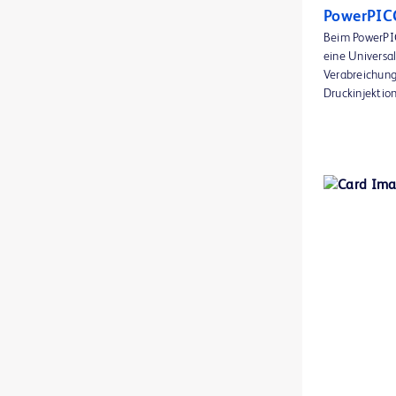
BD BACTEC™ FX -Blutkultursystem
1
PowerPIC
Beim PowerPI
BD BACTEC™ Lytisches Anaerobier-Medium
1
eine Universal
Verabreichung 
BD BACTEC™ MGIT™ Reagenzien für die Empfindlichkeitsprüfung
1
Druckinjektion
BD BACTEC™ MGIT™ automatisiertes mykobakterielles Detektionssystem
1
BD BACTEC™ MGIT™ mykobakterielle Wachstumsindiaktor-Röhrchen
1
BD BACTEC™ Plus Aerobier-Medium
1
BD BACTEC™ Plus Anaerobier-Medium
1
BD BACTEC™ Standard Aerobier-Medium
1
BD BACTEC™ Standard Anaerobier-Medium
1
BD BACTEC™ aerobe Kulturflaschen für Thrombozyten
1
BD BACTEC™ anaerobe Kulturflaschen für Thrombozyten
1
BD BBL™ Cefinase Papier-Testblättchen
1