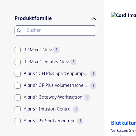
Produktfamilie
3DMax™ Netz
1
3DMax™ leichtes Netz
1
Alaris™ GH Plus Spritzenpumpe mit Guardrails™
1
Alaris™ GP Plus volumetrische Pumpe mit Guardrails™
1
Alaris™ Gateway-Workstation
1
Alaris™ Infusion Central
1
Alaris™ PK Spritzenpumpe
1
Blutkultu
Verkürzen Sie
Alaris™ VP Plus Guardrails™ volumetrische Pumpe
1