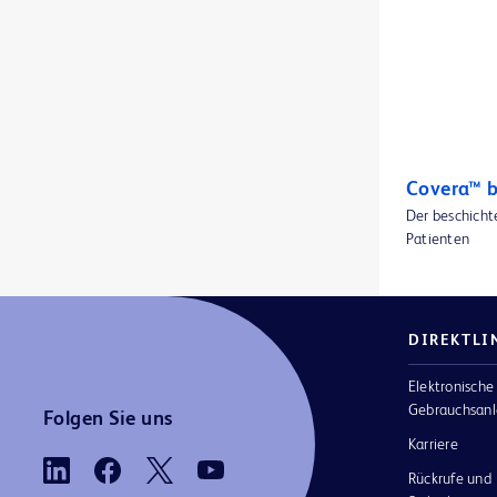
BD BodyGuard™ Duo-Infusionspumpe
2
BD BodyGuard™ Epidural-Infusionspumpe
1
BD BodyGuard™ Ladegeräte und Batterien
1
BD BodyGuard™ Lockboxes
1
BD BodyGuard™ Mikrosets
2
Covera™ b
Der beschicht
BD BodyGuard™ Pain Manager Infusionspumpe
1
Patienten
BD Cathena™ Sicherheitsvenenverweilkatheter mit BD Multiguard™ Technologie
1
BD Cato™ Prescribe
1
DIREKTLI
BD Cato™ ReadyMed
1
Elektronische
BD Cato™ für TPN
1
Gebrauchsanl
Folgen Sie uns
BD CultureSwab™ EZ Entnahme- und Transportsysteme
Karriere
1
Rückrufe und
BD CultureSwab™ Entnahme- und Transportsysteme
1