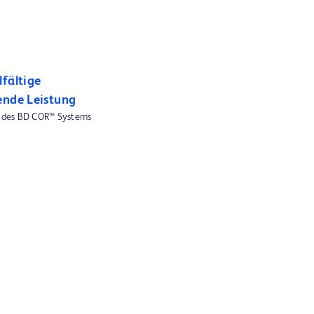
fältige
ende Leistung
n des BD COR™ Systems