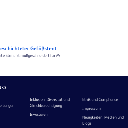
eschichteter Gefäßstent
ete Stent ist maßgeschneidert für AV-
NKS
Inklusion, Diversität und
Ethik und Compliance
eitungen
Gleichberechtigung
Impressum
Investoren
Neuigkeiten, Medien und
Blogs