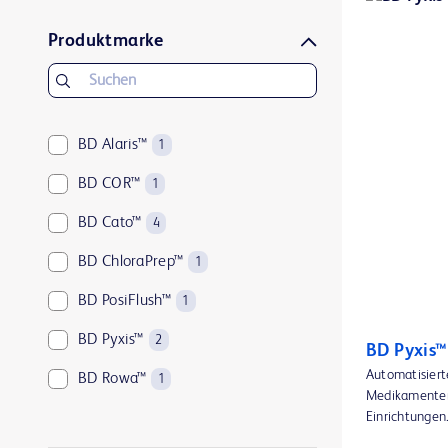
Produktmarke
BD Alaris™
1
BD COR™
1
BD Cato™
4
BD ChloraPrep™
1
BD PosiFlush™
1
BD Pyxis™
2
BD Pyxis
Automatisiert
BD Rowa™
1
Medikamenten
ClipVac™
Einrichtungen
1