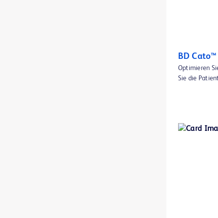
BD BBL™ Diagnostische Reagens- und Färbemittel-Tropfpipetten
1
BD BBL™ DrySlide™ Produkte
1
BD BBL™ Färbemittel und Indikatoren
1
BD Cato™
Optimieren Si
BD BBL™ GasPak™ Anaerobier- und CO2-Indikatoren
1
Sie die Patien
BD BBL™ Gebrauchsfertige Plattenmedien
2
BD BBL™ Gebrauchsfertige Röhrchenmedien
1
BD BBL™ MycoPrep-System
1
BD BBL™ Qualitätskontroll-Objektträger
1
BD BBL™ Sensi-Disc™ Antibiotikaresistenz-Testblättchen
1
BD BBL™ Sensi-Disc™ Antibiotikaresistenz-Testblättchen für den Gebrauch in veterinärmedizinischen Laboren
1
BD BBL™ Sensi-Disc™ Dispenser
1