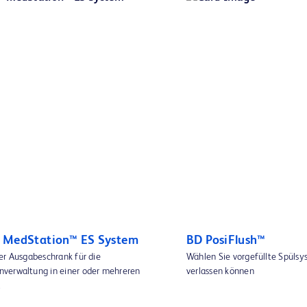
™ MedStation™ ES System
BD PosiFlush™
er Ausgabeschrank für die
Wählen Sie vorgefüllte Spülsys
verwaltung in einer oder mehreren
verlassen können
.