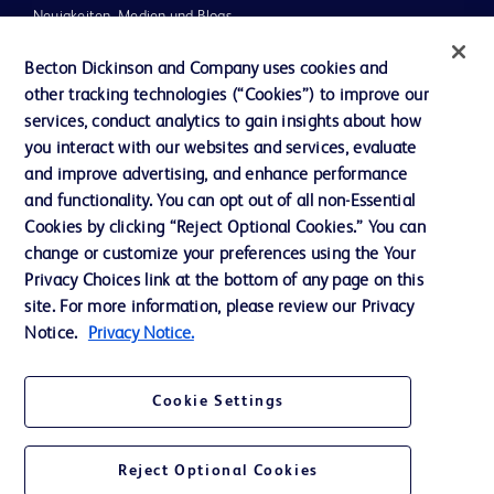
Neuigkeiten, Medien und Blogs
Support
Becton Dickinson and Company uses cookies and
other tracking technologies (“Cookies”) to improve our
Unser Unternehmen
services, conduct analytics to gain insights about how
you interact with our websites and services, evaluate
and improve advertising, and enhance performance
AGB
and functionality. You can opt out of all non-Essential
Kontaktieren Sie uns
Cookies by clicking “Reject Optional Cookies.” You can
change or customize your preferences using the Your
Cookie-Einstellungen
Privacy Choices link at the bottom of any page on this
Datenschutz
site. For more information, please review our Privacy
Notice.
Privacy Notice.
Nutzungsbedingungen
Cookie Settings
Reject Optional Cookies
© 2026 BD. Alle Rechte vorbehalten. BD und das BD-Logo sind Marken von
Becton, Dickinson and Company. Alle anderen Marken sind Eigentum ihrer