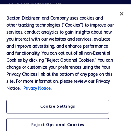
Neuigkeiten, Medien und Blogs
Support
Becton Dickinson and Company uses cookies and
other tracking technologies (“Cookies”) to improve our
Unser Unternehmen
services, conduct analytics to gain insights about how
you interact with our websites and services, evaluate
and improve advertising, and enhance performance
AGB
and functionality. You can opt out of all non-Essential
Kontaktieren Sie uns
Cookies by clicking “Reject Optional Cookies.” You can
change or customize your preferences using the Your
Cookie-Einstellungen
Privacy Choices link at the bottom of any page on this
Datenschutz
site. For more information, please review our Privacy
Notice.
Privacy Notice.
Nutzungsbedingungen
Cookie Settings
Reject Optional Cookies
© 2026 BD. Alle Rechte vorbehalten. BD und das BD-Logo sind Marken von
Becton, Dickinson and Company. Alle anderen Marken sind Eigentum ihrer