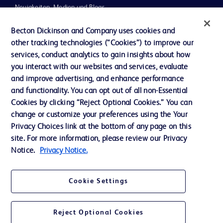
Neuigkeiten, Medien und Blogs
Support
Becton Dickinson and Company uses cookies and
other tracking technologies (“Cookies”) to improve our
Unser Unternehmen
services, conduct analytics to gain insights about how
you interact with our websites and services, evaluate
and improve advertising, and enhance performance
AGB
and functionality. You can opt out of all non-Essential
Kontaktieren Sie uns
Cookies by clicking “Reject Optional Cookies.” You can
change or customize your preferences using the Your
Cookie-Einstellungen
Privacy Choices link at the bottom of any page on this
Datenschutz
site. For more information, please review our Privacy
Notice.
Privacy Notice.
Nutzungsbedingungen
Cookie Settings
Reject Optional Cookies
© 2026 BD. Alle Rechte vorbehalten. BD und das BD-Logo sind Marken von
Becton, Dickinson and Company. Alle anderen Marken sind Eigentum ihrer