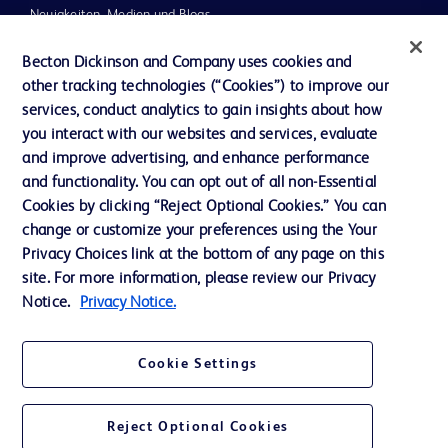
Neuigkeiten, Medien und Blogs
Support
Becton Dickinson and Company uses cookies and
other tracking technologies (“Cookies”) to improve our
Unser Unternehmen
services, conduct analytics to gain insights about how
you interact with our websites and services, evaluate
and improve advertising, and enhance performance
AGB
and functionality. You can opt out of all non-Essential
Kontaktieren Sie uns
Cookies by clicking “Reject Optional Cookies.” You can
change or customize your preferences using the Your
Cookie-Einstellungen
Privacy Choices link at the bottom of any page on this
Datenschutz
site. For more information, please review our Privacy
Notice.
Privacy Notice.
Nutzungsbedingungen
Cookie Settings
Reject Optional Cookies
© 2026 BD. Alle Rechte vorbehalten. BD und das BD-Logo sind Marken von
Becton, Dickinson and Company. Alle anderen Marken sind Eigentum ihrer