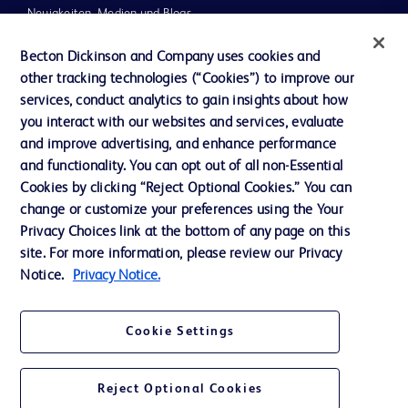
Neuigkeiten, Medien und Blogs
Support
Becton Dickinson and Company uses cookies and
other tracking technologies (“Cookies”) to improve our
Unser Unternehmen
services, conduct analytics to gain insights about how
you interact with our websites and services, evaluate
and improve advertising, and enhance performance
AGB
and functionality. You can opt out of all non-Essential
Kontaktieren Sie uns
Cookies by clicking “Reject Optional Cookies.” You can
change or customize your preferences using the Your
Cookie-Einstellungen
Privacy Choices link at the bottom of any page on this
Datenschutz
site. For more information, please review our Privacy
Notice.
Privacy Notice.
Nutzungsbedingungen
Cookie Settings
Reject Optional Cookies
© 2026 BD. Alle Rechte vorbehalten. BD und das BD-Logo sind Marken von
Becton, Dickinson and Company. Alle anderen Marken sind Eigentum ihrer