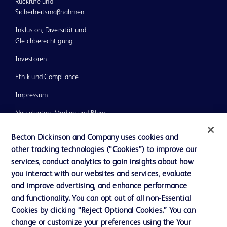
Rückrufe und
Sicherheitsmaßnahmen
Inklusion, Diversität und
Gleichberechtigung
Investoren
Ethik und Compliance
Impressum
Neuigkeiten, Medien und Blogs
Support
Becton Dickinson and Company uses cookies and
other tracking technologies (“Cookies”) to improve our
Unser Unternehmen
services, conduct analytics to gain insights about how
you interact with our websites and services, evaluate
and improve advertising, and enhance performance
AGB
and functionality. You can opt out of all non-Essential
Kontaktieren Sie uns
Cookies by clicking “Reject Optional Cookies.” You can
change or customize your preferences using the Your