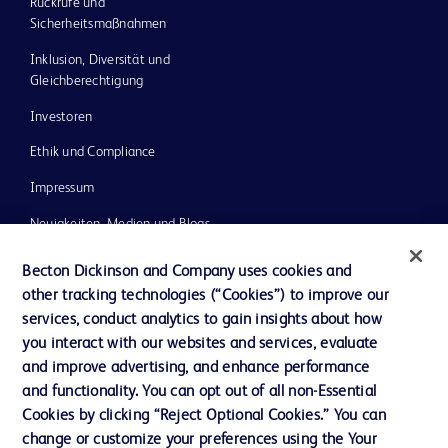
Rückrufe und
Sicherheitsmaßnahmen
Inklusion, Diversität und
Gleichberechtigung
Investoren
Ethik und Compliance
Impressum
Neuigkeiten, Medien und Blogs
Support
Becton Dickinson and Company uses cookies and
other tracking technologies (“Cookies”) to improve our
Unser Unternehmen
services, conduct analytics to gain insights about how
you interact with our websites and services, evaluate
and improve advertising, and enhance performance
AGB
and functionality. You can opt out of all non-Essential
Kontaktieren Sie uns
Cookies by clicking “Reject Optional Cookies.” You can
change or customize your preferences using the Your