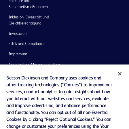
Rückrufe und
Sicherheitsmaßnahmen
Inklusion, Diversität und
Gleichberechtigung
Investoren
Ethik und Compliance
Impressum
Neuigkeiten, Medien und Blogs
Support
Becton Dickinson and Company uses cookies and
other tracking technologies (“Cookies”) to improve our
Unser Unternehmen
services, conduct analytics to gain insights about how
you interact with our websites and services, evaluate
and improve advertising, and enhance performance
AGB
and functionality. You can opt out of all non-Essential
Kontaktieren Sie uns
Cookies by clicking “Reject Optional Cookies.” You can
change or customize your preferences using the Your