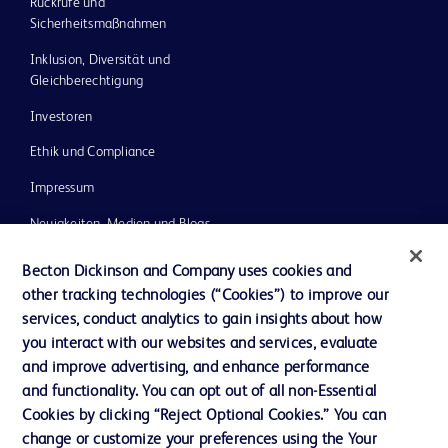
Rückrufe und
Sicherheitsmaßnahmen
Inklusion, Diversität und
Gleichberechtigung
Investoren
Ethik und Compliance
Impressum
Neuigkeiten, Medien und Blogs
Support
Becton Dickinson and Company uses cookies and
other tracking technologies (“Cookies”) to improve our
Unser Unternehmen
services, conduct analytics to gain insights about how
you interact with our websites and services, evaluate
and improve advertising, and enhance performance
AGB
and functionality. You can opt out of all non-Essential
Kontaktieren Sie uns
Cookies by clicking “Reject Optional Cookies.” You can
change or customize your preferences using the Your