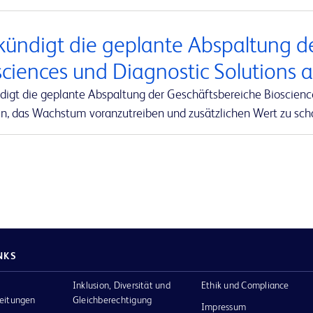
kündigt die geplante Abspaltung d
sciences und Diagnostic Solutions 
digt die geplante Abspaltung der Geschäftsbereiche Bioscienc
en, das Wachstum voranzutreiben und zusätzlichen Wert zu sch
NKS
Inklusion, Diversität und
Ethik und Compliance
eitungen
Gleichberechtigung
Impressum