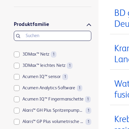
BD PosiFlush™
2
BD 
BD Pyxis™
1
Deu
Produktfamilie
BD Q-Syte™
1
BD Rowa™
1
Kra
BD SafetyGlide™
1
3DMax™ Netz
1
Lan
ClearSight Jr™
1
3DMax™ leichtes Netz
1
FloTrac™
1
Acumen IQ™ sensor
1
ForeSight Jr™
1
Wat
Acumen Analytics-Software
1
ForeSight™
fus
1
Acumen IQ™ Fingermanschette
1
HemoSphere Alta™
2
Alaris™ GH Plus Spritzenpumpe mit Guardrails™
1
HemoSphere Vita™
1
Kre
Alaris™ GP Plus volumetrische Pumpe mit Guardrails™
1
HemoSphere™
1