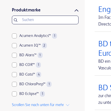
Eng
Produktmarke
Im Fac
Direct
Acumen Analytics™
1
BD 
Acumen IQ™
2
Eur
BD Alaris™
1
BD ein
BD COR™
1
Vascula
BD Cato™
4
BD ChloraPrep™
1
BD 
BD Eclipse™
1
zur ch
zu unt
BD Microlance™
1
Scrollen Sie nach unten für mehr