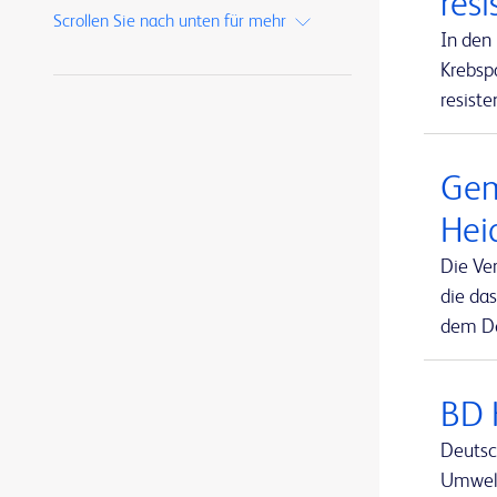
resi
Alaris™ Gateway-Workstation
1
Scrollen Sie nach unten für mehr
MaxPlus™
1
In den
Alaris™ Infusion Central
1
Krebsp
MaxZero™
1
resiste
Alaris™ PK Spritzenpumpe
1
SmartSite™
1
Alaris™ VP Plus Guardrails™ volumetrische Pumpe
1
Swan-Ganz Jr™
1
Gem
ArcticGel™ Pads
1
Swan-Ganz™
1
Hei
Arista™ Resorbierbare Gefäßklemme
1
TruClip™
1
Die Ve
Aspirex™ Mechanisches Aspirations-Thrombektomiesystem
1
TruWave™
1
die da
Atlas™ GOLD PTA Dilatationskatheter
1
dem De
VAMP™
1
Avitene™ Microfibrillar Hämostatikum auf Kollagenbasis
1
VitaWave™
1
Avitene™ Sheets
1
BD 
Avitene™ Ultrafoam™ Kollagenschwamm
1
Deutsc
Umwelt
BD Alaris™ CC Plus Spritzenpumpe mit Guardrails™
1