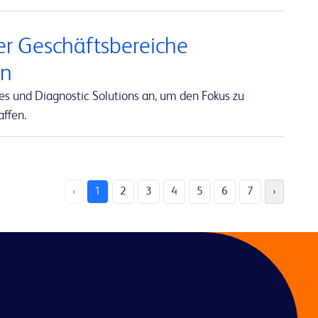
er Geschäftsbereiche
an
es und Diagnostic Solutions an, um den Fokus zu
affen.
‹
1
2
3
4
5
6
7
›