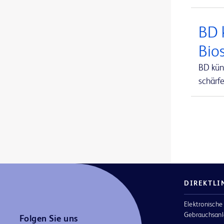
BD Alaris™ Communication Engine
1
BD 
BD Alaris™ neXus CC Spritzenpumpe
1
Bio
BD Alaris™ neXus GP Volumetrische Pumpe
1
BD kün
BD Alaris™ neXus PK Spritzenpumpe
1
schärf
BD Antigene und Antiseren
1
BD BACTEC™ FX -Blutkultursystem
1
BD BACTEC™ Lytisches Anaerobier-Medium
1
BD BACTEC™ MGIT™ Reagenzien für die Empfindlichkeitsprüfung
1
BD BACTEC™ MGIT™ automatisiertes mykobakterielles Detektionssystem
1
DIREKTLI
BD BACTEC™ MGIT™ mykobakterielle Wachstumsindiaktor-Röhrchen
1
Elektronische
BD BACTEC™ Plus Aerobier-Medium
1
Gebrauchsanl
Folgen Sie uns