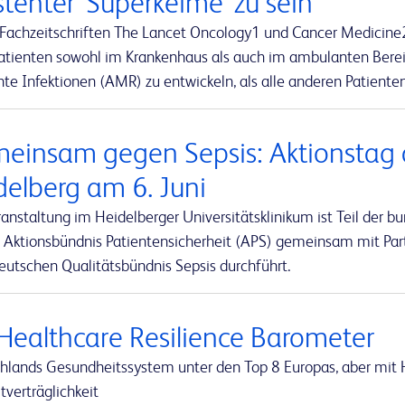
stenter 'Superkeime' zu sein
 Fachzeitschriften The Lancet Oncology1 und Cancer Medicine2 
atienten sowohl im Krankenhaus als auch im ambulanten Bereich
nte Infektionen (AMR) zu entwickeln, als alle anderen Patienten
einsam gegen Sepsis: Aktionstag a
delberg am 6. Juni
ranstaltung im Heidelberger Universitätsklinikum ist Teil de
s Aktionsbündnis Patientensicherheit (APS) gemeinsam mit Part
utschen Qualitätsbündnis Sepsis durchführt.
Healthcare Resilience Barometer
hlands Gesundheitssystem unter den Top 8 Europas, aber mit H
verträglichkeit