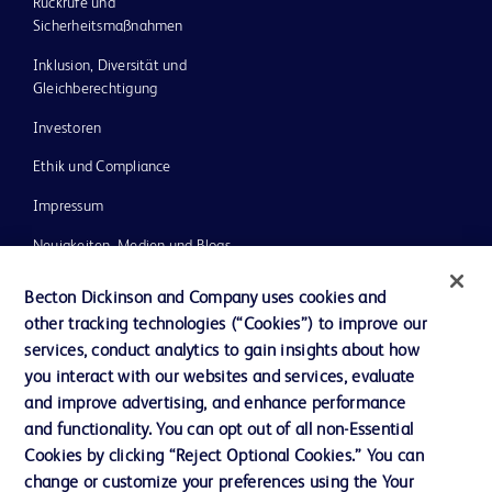
Rückrufe und
Sicherheitsmaßnahmen
Inklusion, Diversität und
Gleichberechtigung
Investoren
Ethik und Compliance
Impressum
Neuigkeiten, Medien und Blogs
Support
Becton Dickinson and Company uses cookies and
other tracking technologies (“Cookies”) to improve our
Unser Unternehmen
services, conduct analytics to gain insights about how
you interact with our websites and services, evaluate
and improve advertising, and enhance performance
AGB
and functionality. You can opt out of all non-Essential
Kontaktieren Sie uns
Cookies by clicking “Reject Optional Cookies.” You can
change or customize your preferences using the Your