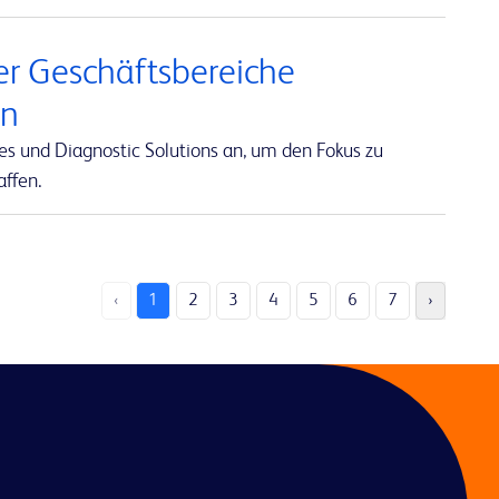
er Geschäftsbereiche
an
es und Diagnostic Solutions an, um den Fokus zu
affen.
‹
1
2
3
4
5
6
7
›