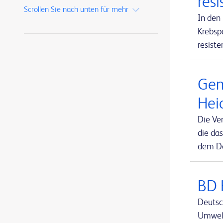
resi
Alaris™ Gateway-Workstation
1
Scrollen Sie nach unten für mehr
MaxPlus™
1
In den
Alaris™ Infusion Central
1
Krebsp
MaxZero™
1
resiste
Alaris™ PK Spritzenpumpe
1
SmartSite™
1
Alaris™ VP Plus Guardrails™ volumetrische Pumpe
1
Swan-Ganz Jr™
1
Gem
ArcticGel™ Pads
1
Swan-Ganz™
1
Hei
Arista™ Resorbierbare Gefäßklemme
1
TruClip™
1
Die Ve
Aspirex™ Mechanisches Aspirations-Thrombektomiesystem
1
TruWave™
1
die da
Atlas™ GOLD PTA Dilatationskatheter
1
dem De
VAMP™
1
Avitene™ Microfibrillar Hämostatikum auf Kollagenbasis
1
VitaWave™
1
Avitene™ Sheets
1
BD 
Avitene™ Ultrafoam™ Kollagenschwamm
1
Deutsc
Umwelt
BD Alaris™ CC Plus Spritzenpumpe mit Guardrails™
1