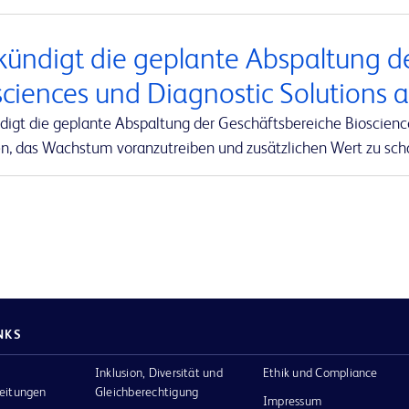
kündigt die geplante Abspaltung d
sciences und Diagnostic Solutions 
digt die geplante Abspaltung der Geschäftsbereiche Bioscienc
en, das Wachstum voranzutreiben und zusätzlichen Wert zu sch
NKS
Inklusion, Diversität und
Ethik und Compliance
eitungen
Gleichberechtigung
Impressum