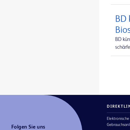
BD Alaris™ Communication Engine
1
BD 
BD Alaris™ neXus CC Spritzenpumpe
1
Bio
BD Alaris™ neXus GP Volumetrische Pumpe
1
BD kün
BD Alaris™ neXus PK Spritzenpumpe
1
schärf
BD Antigene und Antiseren
1
BD BACTEC™ FX -Blutkultursystem
1
BD BACTEC™ Lytisches Anaerobier-Medium
1
BD BACTEC™ MGIT™ Reagenzien für die Empfindlichkeitsprüfung
1
BD BACTEC™ MGIT™ automatisiertes mykobakterielles Detektionssystem
1
DIREKTLI
BD BACTEC™ MGIT™ mykobakterielle Wachstumsindiaktor-Röhrchen
1
Elektronische
BD BACTEC™ Plus Aerobier-Medium
1
Gebrauchsanl
Folgen Sie uns