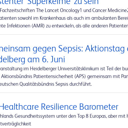
stenter 'Superkeime' zu sein
 Fachzeitschriften The Lancet Oncology1 und Cancer Medicine2 
atienten sowohl im Krankenhaus als auch im ambulanten Bereich
nte Infektionen (AMR) zu entwickeln, als alle anderen Patienten
einsam gegen Sepsis: Aktionstag a
delberg am 6. Juni
ranstaltung im Heidelberger Universitätsklinikum ist Teil de
s Aktionsbündnis Patientensicherheit (APS) gemeinsam mit Part
utschen Qualitätsbündnis Sepsis durchführt.
Healthcare Resilience Barometer
hlands Gesundheitssystem unter den Top 8 Europas, aber mit H
verträglichkeit