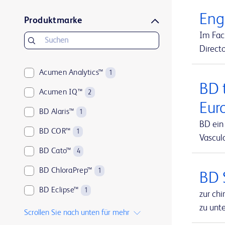
Eng
Produktmarke
Im Fac
Direct
Acumen Analytics™
1
BD 
Acumen IQ™
2
Eur
BD Alaris™
1
BD ein
BD COR™
1
Vascula
BD Cato™
4
BD ChloraPrep™
1
BD 
BD Eclipse™
1
zur ch
zu unt
BD Microlance™
1
Scrollen Sie nach unten für mehr