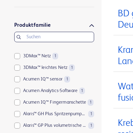
BD PosiFlush™
2
BD 
BD Pyxis™
1
Deu
Produktfamilie
BD Q-Syte™
1
BD Rowa™
1
Kra
BD SafetyGlide™
1
3DMax™ Netz
1
Lan
ClearSight Jr™
1
3DMax™ leichtes Netz
1
FloTrac™
1
Acumen IQ™ sensor
1
ForeSight Jr™
1
Wat
Acumen Analytics-Software
1
ForeSight™
fus
1
Acumen IQ™ Fingermanschette
1
HemoSphere Alta™
2
Alaris™ GH Plus Spritzenpumpe mit Guardrails™
1
HemoSphere Vita™
1
Kre
Alaris™ GP Plus volumetrische Pumpe mit Guardrails™
1
HemoSphere™
1