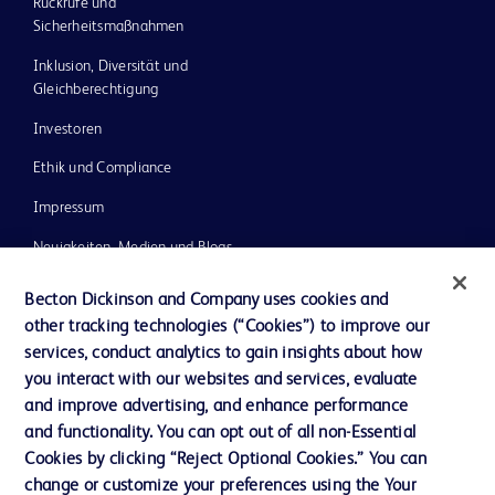
Rückrufe und
Sicherheitsmaßnahmen
Inklusion, Diversität und
Gleichberechtigung
Investoren
Ethik und Compliance
Impressum
Neuigkeiten, Medien und Blogs
Support
Becton Dickinson and Company uses cookies and
other tracking technologies (“Cookies”) to improve our
Unser Unternehmen
services, conduct analytics to gain insights about how
you interact with our websites and services, evaluate
and improve advertising, and enhance performance
AGB
and functionality. You can opt out of all non-Essential
Kontaktieren Sie uns
Cookies by clicking “Reject Optional Cookies.” You can
change or customize your preferences using the Your