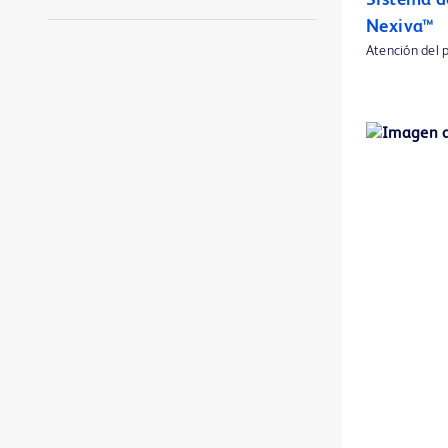
Sistema d
Nexiva™
Agujas Blunt Fill y Blunt Filter
1
Atención del 
Agujas de columna BD® Quincke
1
Agujas de columna BD® Whitacre
1
Agujas hipodérmicas convencionales BD Microlance™ 3
1
Alargaderas IV generales BD
1
Alargaderas MaxZero™
1
Alargaderas NeutraClear™
1
Alargaderas Q-Syte™
1
Alargaderas SmartSite™
1
Anaerobios e indicadores de CO2 BD BBL™ GasPak™
1
Antígenos y antisueros BD
1