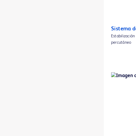
BD® spinal kits and sets
1
Balón para ATP con fuerza focalizada Ultrascore™
1
Sistema d
Bandejas para jeringas estériles BD
1
Estabilización
percutáneo
Bomba de infusión BD BodyGuard™ Duo
1
Catéter IV blindado BD Insyte™ Autoguard™
1
Catéter IV blindado BD Insyte™ Autoguard™ BC Pro con tecnología de control sanguíneo
1
Catéter IV de seguridad BD Cathena™ con tecnología BD Multiguard™
1
Catéter PICC Groshong™
1
Catéter PICC PowerGroshong™
1
Catéter PowerGlide Pro™ Midline
1
Catéter PowerMidline™
1