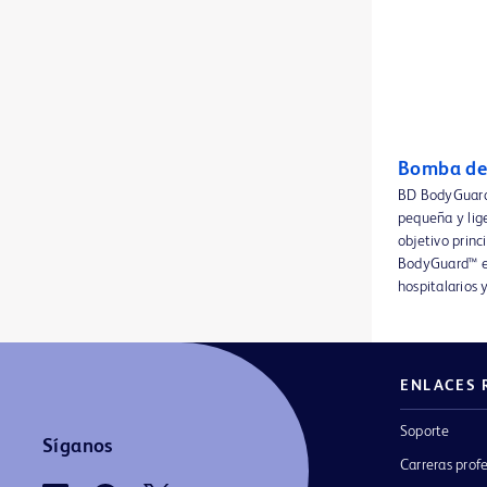
Catéter PowerPICC SOLO™ 2, radiología intervencionista
1
Catéter PowerPICC™ SV, enfermería
1
Catéter Provena™ Midline
1
Catéter Swan-Ganz™
1
Bomba de
Catéter de dilatación para ATP Ultraverse™ 035
1
BD BodyGuard
pequeña y lige
Catéter para hemodiálisis de larga duración Equistream™ XK
1
objetivo princ
BodyGuard™ es 
Catéteres PowerPICC™
1
hospitalarios 
Catéteres de dilatación para ATP Dorado™
1
Catéteres de dilatación para ATP Ultraverse™ 014
1
ENLACES 
Catéteres de dilatación para ATP Ultraverse™ 018
1
Soporte
Catéteres de dilatación para ATP Ultraverse™ RX
1
Síganos
Carreras prof
Catéteres de hemodiálisis de larga duración HemoSplit™ XK
1