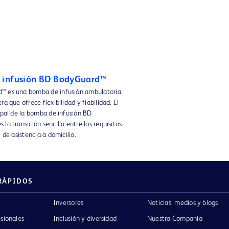
 infusión BD BodyGuard™
™ es una bomba de infusión ambulatoria,
ra que ofrece flexibilidad y fiabilidad. El
ipal de la bomba de infusión BD
la transición sencilla entre los requisitos
y de asistencia a domicilio.
RÁPIDOS
Inversores
Noticias, medios y blogs
esionales
Inclusión y diversidad
Nuestra Compañía