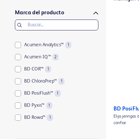
Marca del producto
Acumen Analytics™
1
Acumen IQ™
2
BD COR™
1
BD ChloraPrep™
1
BD PosiFlush™
1
BD Pyxis™
1
BD PosiFl
Elija jeringas
BD Rowa™
1
confiar
ClearSight Jr™
1