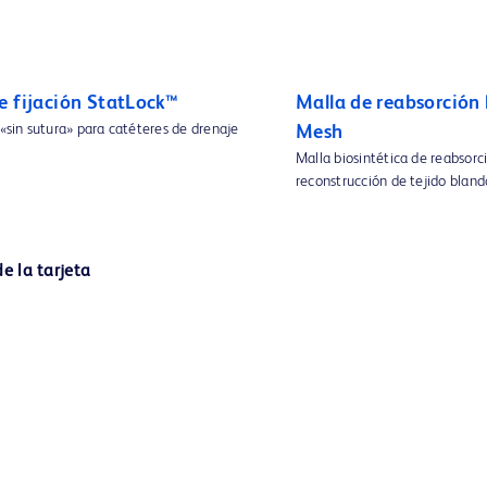
e fijación StatLock™
Malla de reabsorción
 «sin sutura» para catéteres de drenaje
Mesh
Malla biosintética de reabsorc
reconstrucción de tejido bland