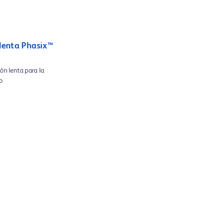
 lenta Phasix™
ión lenta para la
o