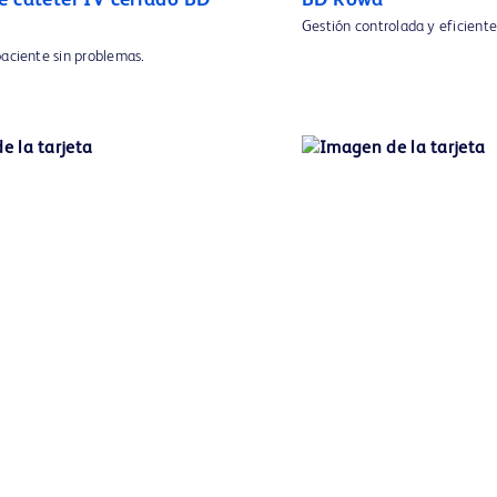
e catéter IV cerrado BD
BD Rowa™
Gestión controlada y eficien
paciente sin problemas.