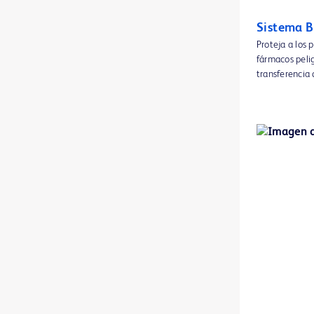
Aplicadores ChloraPrep™
1
Sistema 
BD Discardit™ II Syringe
1
Proteja a los 
fármacos peli
BD Kiestra™ IdentifA
1
transferencia
BD Kiestra™ InoqulA™
1
BD Kiestra™ ReadA
1
BD Kiestra™ TLA
1
BD Kiestra™ WCA
1
BD Pyxis™ FMD Verify
1
BD Pyxis™ MedStation™ ES
1
BD® Blunt Fill and Blunt Filter NRFit™ Needles
1
BD® Quincke NRFit spinal needles
1
BD® Whitacre Spinal NRFit™ Needles
1