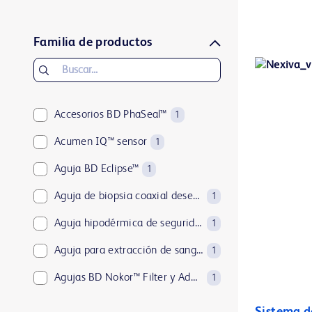
FloTrac™
1
ForeSight™
1
Familia de productos
HemoSphere Alta™
2
HemoSphere Vita™
1
HemoSphere™
Accesorios BD PhaSeal™
1
1
Swan-Ganz™
Acumen IQ™ sensor
1
1
TruClip™
Aguja BD Eclipse™
1
1
TruWave™
Aguja de biopsia coaxial desechable TruGuide™
1
1
VAMP™
Aguja hipodérmica de seguridad BD SafetyGlide™
1
1
VitaWave™
Aguja para extracción de sangre BD Vacutainer® Eclipse™
1
1
Agujas BD Nokor™ Filter y Admix
1
Agujas BD® Spinal NRFit™
1