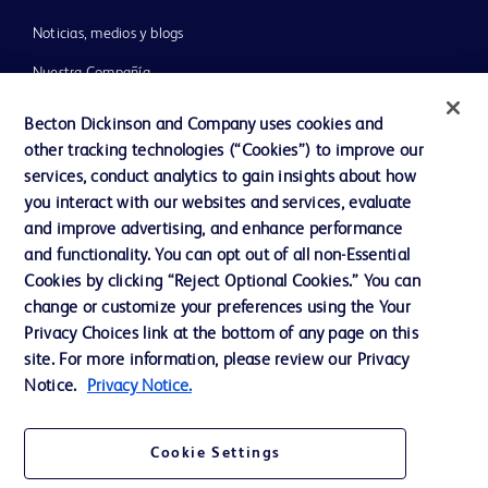
Noticias, medios y blogs
Nuestra Compañía
Ética y cumplimiento
Becton Dickinson and Company uses cookies and
other tracking technologies (“Cookies”) to improve our
Informe Impuesto Sociedades
services, conduct analytics to gain insights about how
you interact with our websites and services, evaluate
and improve advertising, and enhance performance
Contacto
and functionality. You can opt out of all non-Essential
Preferencias de cookies
Cookies by clicking “Reject Optional Cookies.” You can
change or customize your preferences using the Your
Privacidad
Privacy Choices link at the bottom of any page on this
Condiciones de uso
site. For more information, please review our Privacy
Notice.
Privacy Notice.
Accesibilidad de la web
Cookie Settings