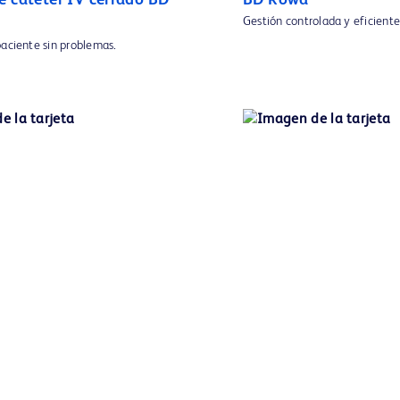
e catéter IV cerrado BD
BD Rowa™
Gestión controlada y eficien
paciente sin problemas.