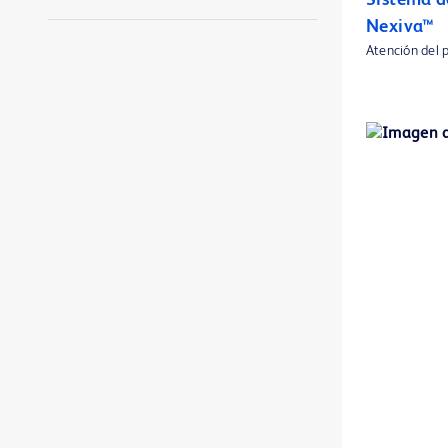
Sistema d
Nexiva™
Agujas Blunt Fill y Blunt Filter
1
Atención del 
Agujas de columna BD® Quincke
1
Agujas de columna BD® Whitacre
1
Agujas hipodérmicas convencionales BD Microlance™ 3
1
Alargaderas IV generales BD
1
Alargaderas MaxZero™
1
Alargaderas NeutraClear™
1
Alargaderas Q-Syte™
1
Alargaderas SmartSite™
1
Anaerobios e indicadores de CO2 BD BBL™ GasPak™
1
Antígenos y antisueros BD
1