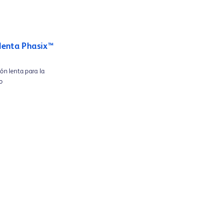
 lenta Phasix™
ión lenta para la
o