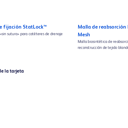
e fijación StatLock™
Malla de reabsorción
 «sin sutura» para catéteres de drenaje
Mesh
Malla biosintética de reabsorc
reconstrucción de tejido bland