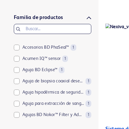
FloTrac™
1
ForeSight™
1
Familia de productos
HemoSphere Alta™
2
HemoSphere Vita™
1
HemoSphere™
Accesorios BD PhaSeal™
1
1
Swan-Ganz™
Acumen IQ™ sensor
1
1
TruClip™
Aguja BD Eclipse™
1
1
TruWave™
Aguja de biopsia coaxial desechable TruGuide™
1
1
VAMP™
Aguja hipodérmica de seguridad BD SafetyGlide™
1
1
VitaWave™
Aguja para extracción de sangre BD Vacutainer® Eclipse™
1
1
Agujas BD Nokor™ Filter y Admix
1
Agujas BD® Spinal NRFit™
1