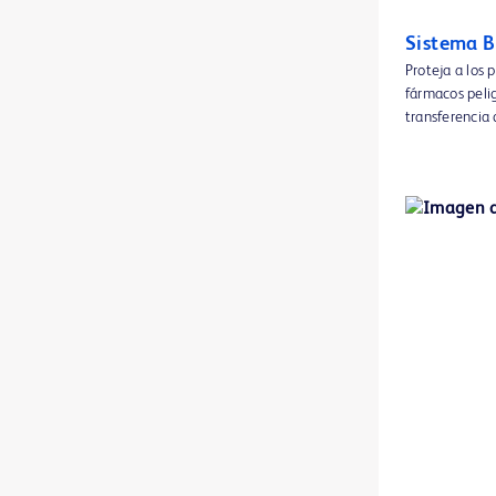
Aplicadores ChloraPrep™
1
Sistema 
BD Discardit™ II Syringe
1
Proteja a los 
fármacos peli
BD Kiestra™ IdentifA
1
transferencia
BD Kiestra™ InoqulA™
1
BD Kiestra™ ReadA
1
BD Kiestra™ TLA
1
BD Kiestra™ WCA
1
BD Pyxis™ FMD Verify
1
BD Pyxis™ MedStation™ ES
1
BD® Blunt Fill and Blunt Filter NRFit™ Needles
1
BD® Quincke NRFit spinal needles
1
BD® Whitacre Spinal NRFit™ Needles
1