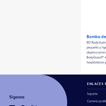
Catéter PowerPICC SOLO™ 2, radiología intervencionista
1
Catéter PowerPICC™ SV, enfermería
1
Catéter Provena™ Midline
1
Catéter Swan-Ganz™
1
Bomba de
Catéter de dilatación para ATP Ultraverse™ 035
1
BD BodyGuard
pequeña y lige
Catéter para hemodiálisis de larga duración Equistream™ XK
1
objetivo princ
BodyGuard™ es 
Catéteres PowerPICC™
1
hospitalarios 
Catéteres de dilatación para ATP Dorado™
1
Catéteres de dilatación para ATP Ultraverse™ 014
1
ENLACES 
Catéteres de dilatación para ATP Ultraverse™ 018
1
Soporte
Catéteres de dilatación para ATP Ultraverse™ RX
1
Síganos
Carreras prof
Catéteres de hemodiálisis de larga duración HemoSplit™ XK
1