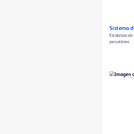
BD® spinal kits and sets
1
Balón para ATP con fuerza focalizada Ultrascore™
1
Sistema d
Bandejas para jeringas estériles BD
1
Estabilización
percutáneo
Bomba de infusión BD BodyGuard™ Duo
1
Catéter IV blindado BD Insyte™ Autoguard™
1
Catéter IV blindado BD Insyte™ Autoguard™ BC Pro con tecnología de control sanguíneo
1
Catéter IV de seguridad BD Cathena™ con tecnología BD Multiguard™
1
Catéter PICC Groshong™
1
Catéter PICC PowerGroshong™
1
Catéter PowerGlide Pro™ Midline
1
Catéter PowerMidline™
1