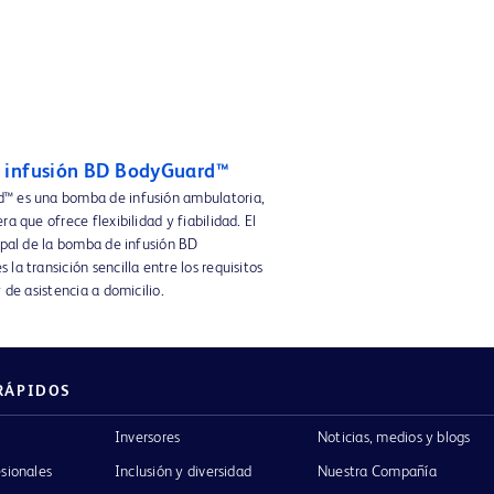
 infusión BD BodyGuard™
™ es una bomba de infusión ambulatoria,
ra que ofrece flexibilidad y fiabilidad. El
ipal de la bomba de infusión BD
la transición sencilla entre los requisitos
y de asistencia a domicilio.
RÁPIDOS
Inversores
Noticias, medios y blogs
esionales
Inclusión y diversidad
Nuestra Compañía