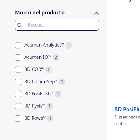
Marca del producto
Acumen Analytics™
1
Acumen IQ™
2
BD COR™
1
BD ChloraPrep™
1
BD PosiFlush™
1
BD Pyxis™
1
BD PosiFl
Elija jeringas
BD Rowa™
1
confiar
ClearSight Jr™
1