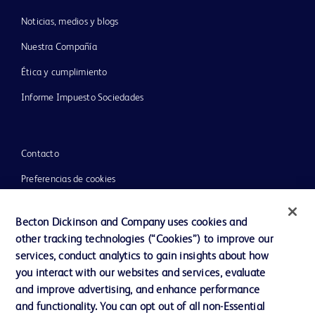
Noticias, medios y blogs
Nuestra Compañía
Ética y cumplimiento
Informe Impuesto Sociedades
Contacto
Preferencias de cookies
Becton Dickinson and Company uses cookies and
other tracking technologies (“Cookies”) to improve our
Privacidad
services, conduct analytics to gain insights about how
Condiciones de uso
you interact with our websites and services, evaluate
and improve advertising, and enhance performance
Accesibilidad de la web
and functionality. You can opt out of all non-Essential
Cookies by clicking “Reject Optional Cookies.” You can
change or customize your preferences using the Your