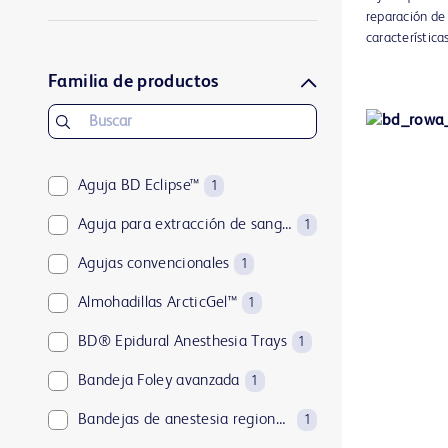
reparación de 
característica
Familia de productos
Aguja BD Eclipse™
1
Aguja para extracción de sangre BD Vacutainer® Eclipse™
1
Agujas convencionales
1
Almohadillas ArcticGel™
1
BD® Epidural Anesthesia Trays
1
Bandeja Foley avanzada
1
Bandejas de anestesia regional BD®
1