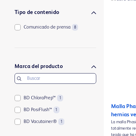
Tipo de contenido
Comunicado de prensa
8
Marca del producto
BD ChloraPrep™
1
Malla Pha
BD PosiFlush™
1
hernias ve
BD Vacutainer®
1
La malla Phas
totalmente rea
tejido que ha 