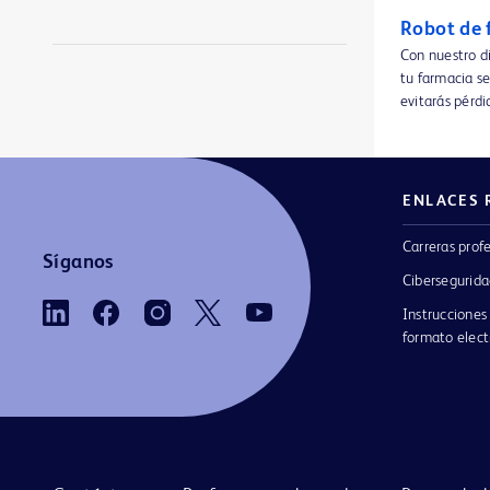
Bomba de jeringa Alaris™ CC Plus
1
Robot de 
Bomba de jeringa Alaris™ PK
1
Con nuestro 
tu farmacia se
Bomba volumétrica Alaris™ GP Plus con Guardrails™
1
evitarás pérdi
Bomba volumétrica Alaris™ VP Plus Guardrails™
1
Catéter PowerPICC™ SV, enfermería
1
ENLACES 
Catéter PowerPICC™, enfermería
1
Carreras prof
Síganos
Catéter PowerPICC™, radiología intervencionista
1
Cibersegurid
Catéter para ATP con balón recubierto de fármaco Lutonix™ 035 para fístula AV disfuncional
1
Instrucciones
formato elect
Catéteres Foley BardEX™ Lubricath™
1
Catéteres de dilatación para ATP Conquest™
1
Conector sin aguja BD Q-Syte™
1
Dispositivo de acceso BD Vacutainer® Luer-Lok™
1