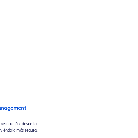
anagement
 medicación, desde la
lviéndola más segura,