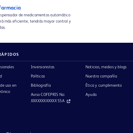
farmacia
dispensador de medicamentos automático
rá más eficiente, tendrás mayor control y
das.
RÁPIDOS
esionales
Inversionistas
Noticias, medios y blogs
ad
Políticas
Nuestra compañía
 de uso en
Bibliografía
Ética y cumplimiento
rónico
Aviso COFEPRIS No:
Ayuda
XXXXXXXXXXXX SSA