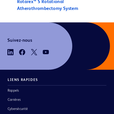
Rotarex™ S Rotational
Atherothrombectomy System
Suivez-nous
LIENS RAPIDES
Rappels
Carrières
Cybersécurité