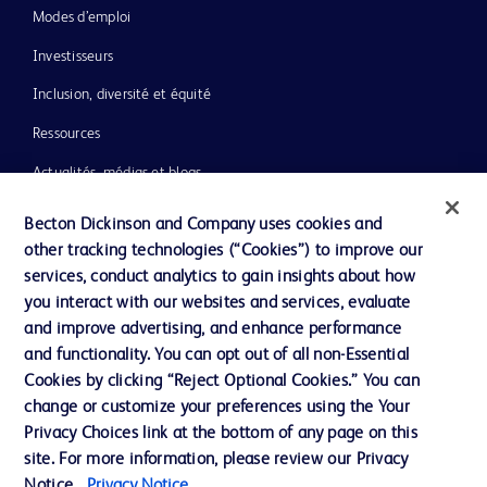
Modes d’emploi
Investisseurs
Inclusion, diversité et équité
Ressources
Actualités, médias et blogs
Notre entreprise
Becton Dickinson and Company uses cookies and
other tracking technologies (“Cookies”) to improve our
Ethique et conformité
services, conduct analytics to gain insights about how
you interact with our websites and services, evaluate
and improve advertising, and enhance performance
Nous contacter
and functionality. You can opt out of all non-Essential
Paramètres des cookies
Cookies by clicking “Reject Optional Cookies.” You can
change or customize your preferences using the Your
Charte de Protection des Données Personnelles
Privacy Choices link at the bottom of any page on this
Conditions d'utlisation
site. For more information, please review our Privacy
Notice.
Privacy Notice.