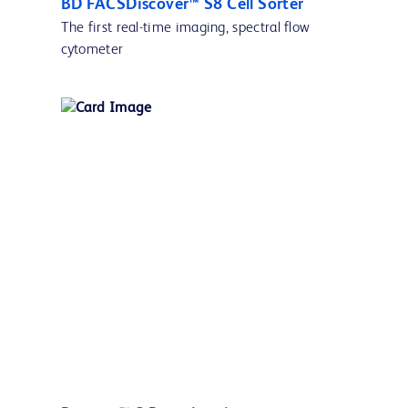
BD FACSDiscover™ S8 Cell Sorter
The first real-time imaging, spectral flow
cytometer