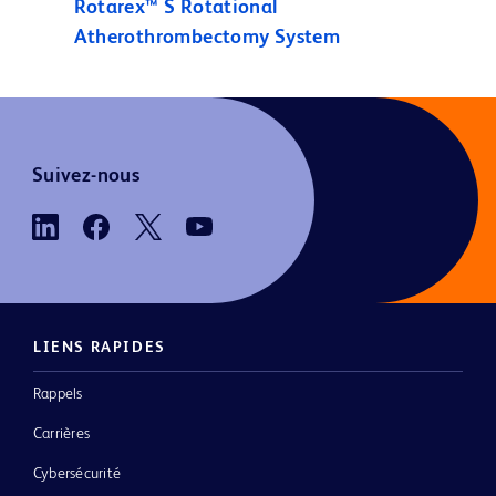
Rotarex™ S Rotational
Atherothrombectomy System
Suivez-nous
LIENS RAPIDES
Rappels
Carrières
Cybersécurité