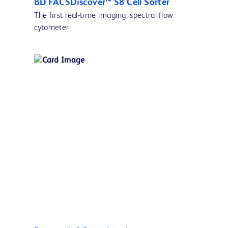
BD FACSDiscover™ S8 Cell Sorter
The first real-time imaging, spectral flow
cytometer