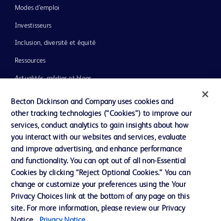
Modes d’emploi
Investisseurs
Inclusion, diversité et équité
Ressources
Actualités, médias et blogs
Notre entreprise
Becton Dickinson and Company uses cookies and
other tracking technologies (“Cookies”) to improve our
Ethique et conformité
services, conduct analytics to gain insights about how
you interact with our websites and services, evaluate
and improve advertising, and enhance performance
Nous contacter
and functionality. You can opt out of all non-Essential
Paramètres des cookies
Cookies by clicking “Reject Optional Cookies.” You can
change or customize your preferences using the Your
Charte de Protection des Données Personnelles
Privacy Choices link at the bottom of any page on this
Conditions d'utlisation
site. For more information, please review our Privacy
Notice.
Privacy Notice.