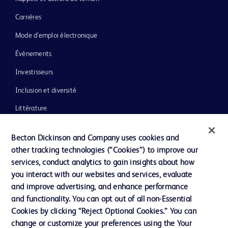
Carrières
Mode d’emploi électronique
Événements
Investisseurs
Inclusion et diversité
Littérature
Actualités, médias et blogs
Becton Dickinson and Company uses cookies and
Notre entreprise
other tracking technologies (“Cookies”) to improve our
services, conduct analytics to gain insights about how
Éthique et conformité
you interact with our websites and services, evaluate
Assistance
and improve advertising, and enhance performance
and functionality. You can opt out of all non-Essential
Cookies by clicking “Reject Optional Cookies.” You can
Nous contacter
change or customize your preferences using the Your