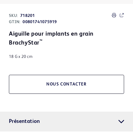
SKU:
718201
GTIN:
00801741075919
Aiguille pour implants en grain
™
BrachyStar
18 G x 20 cm
NOUS CONTACTER
Présentation