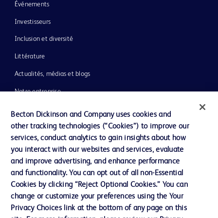
Événements
Investisseurs
Inclusion et diversité
Littérature
Actualités, médias et blogs
Notre entreprise
Éthique et conformité
Becton Dickinson and Company uses cookies and
other tracking technologies (“Cookies”) to improve our
Assistance
services, conduct analytics to gain insights about how
you interact with our websites and services, evaluate
and improve advertising, and enhance performance
Nous contacter
and functionality. You can opt out of all non-Essential
Préférences en matière de cookies
Cookies by clicking “Reject Optional Cookies.” You can
change or customize your preferences using the Your
Confidentialité
Privacy Choices link at the bottom of any page on this