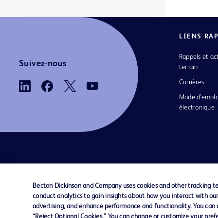
LIENS RA
Rappels et ac
Suivez-nous
terrain
Carrières
Mode d’emplo
électronique
Nous contacter
Préférences en matière de cookies
Becton Dickinson and Company uses cookies and other tracking tec
conduct analytics to gain insights about how you interact with ou
© 2026 BD. Tous droits réservés. BD et le log
advertising, and enhance performance and functionality. You can op
sont des marques commerciales de Becton, Di
“Reject Optional Cookies.” You can change or customize your prefe