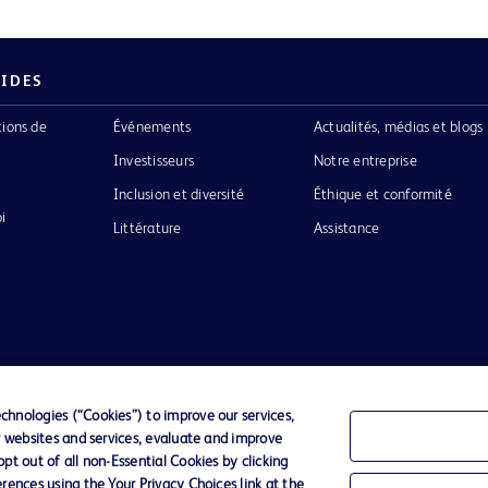
PIDES
tions de
Événements
Actualités, médias et blogs
Investisseurs
Notre entreprise
Inclusion et diversité
Éthique et conformité
i
Littérature
Assistance
Confidentialité
Conditions d’utilisation
Accessibilit
hnologies (“Cookies”) to improve our services,
r websites and services, evaluate and improve
o de BD
t out of all non-Essential Cookies by clicking
ckinson
rences using the Your Privacy Choices link at the