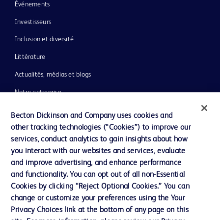
Événements
Investisseurs
Inclusion et diversité
Littérature
Actualités, médias et blogs
Notre entreprise
Éthique et conformité
Becton Dickinson and Company uses cookies and
other tracking technologies (“Cookies”) to improve our
Assistance
services, conduct analytics to gain insights about how
you interact with our websites and services, evaluate
and improve advertising, and enhance performance
Nous contacter
and functionality. You can opt out of all non-Essential
Préférences en matière de cookies
Cookies by clicking “Reject Optional Cookies.” You can
change or customize your preferences using the Your
Confidentialité
Privacy Choices link at the bottom of any page on this