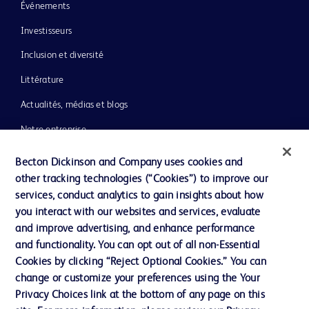
Événements
Investisseurs
Inclusion et diversité
Littérature
Actualités, médias et blogs
Notre entreprise
Éthique et conformité
Becton Dickinson and Company uses cookies and
other tracking technologies (“Cookies”) to improve our
Assistance
services, conduct analytics to gain insights about how
you interact with our websites and services, evaluate
and improve advertising, and enhance performance
Nous contacter
and functionality. You can opt out of all non-Essential
Préférences en matière de cookies
Cookies by clicking “Reject Optional Cookies.” You can
change or customize your preferences using the Your
Confidentialité
Privacy Choices link at the bottom of any page on this