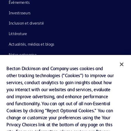
Événements
Investisseurs
Inclusion et diversité
Littérature
Actualités, médias et blogs
Notre entreprise
Éthique et conformité
Becton Dickinson and Company uses cookies and
other tracking technologies (“Cookies”) to improve our
Assistance
services, conduct analytics to gain insights about how
you interact with our websites and services, evaluate
and improve advertising, and enhance performance
Nous contacter
and functionality. You can opt out of all non-Essential
Préférences en matière de cookies
Cookies by clicking “Reject Optional Cookies.” You can
change or customize your preferences using the Your
Confidentialité
Privacy Choices link at the bottom of any page on this