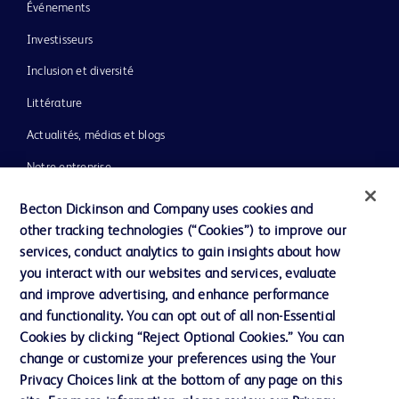
Événements
Investisseurs
Inclusion et diversité
Littérature
Actualités, médias et blogs
Notre entreprise
Éthique et conformité
Becton Dickinson and Company uses cookies and
other tracking technologies (“Cookies”) to improve our
Assistance
services, conduct analytics to gain insights about how
you interact with our websites and services, evaluate
and improve advertising, and enhance performance
Nous contacter
and functionality. You can opt out of all non-Essential
Préférences en matière de cookies
Cookies by clicking “Reject Optional Cookies.” You can
change or customize your preferences using the Your
Confidentialité
Privacy Choices link at the bottom of any page on this