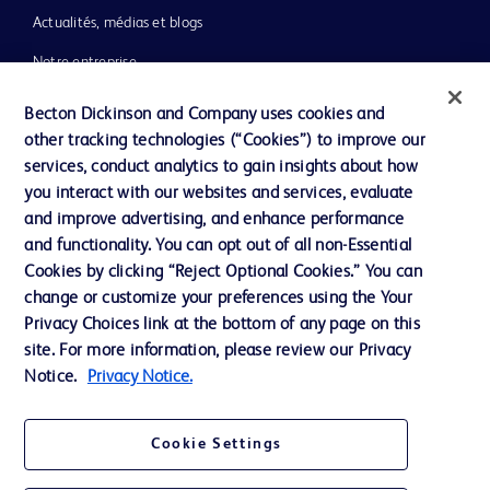
Actualités, médias et blogs
Notre entreprise
Éthique et conformité
Becton Dickinson and Company uses cookies and
other tracking technologies (“Cookies”) to improve our
Assistance
services, conduct analytics to gain insights about how
you interact with our websites and services, evaluate
and improve advertising, and enhance performance
Nous contacter
and functionality. You can opt out of all non-Essential
Préférences en matière de cookies
Cookies by clicking “Reject Optional Cookies.” You can
change or customize your preferences using the Your
Confidentialité
Privacy Choices link at the bottom of any page on this
Conditions d’utilisation
site. For more information, please review our Privacy
Notice.
Privacy Notice.
Accessibilité du site Web
Cookie Settings