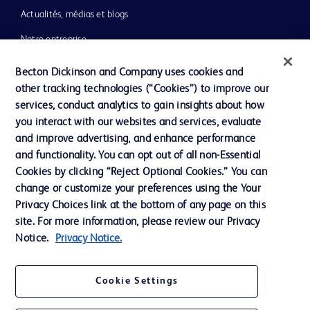
Actualités, médias et blogs
Notre entreprise
Éthique et conformité
Becton Dickinson and Company uses cookies and
other tracking technologies (“Cookies”) to improve our
Assistance
services, conduct analytics to gain insights about how
you interact with our websites and services, evaluate
and improve advertising, and enhance performance
Nous contacter
and functionality. You can opt out of all non-Essential
Préférences en matière de cookies
Cookies by clicking “Reject Optional Cookies.” You can
change or customize your preferences using the Your
Confidentialité
Privacy Choices link at the bottom of any page on this
Conditions d’utilisation
site. For more information, please review our Privacy
Notice.
Privacy Notice.
Accessibilité du site Web
Cookie Settings