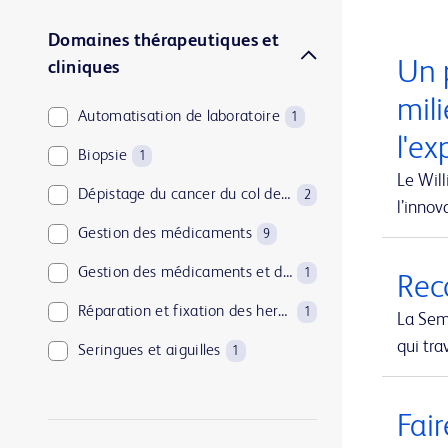
Domaines thérapeutiques et
Un 
cliniques
mili
Automatisation de laboratoire
1
l'ex
Biopsie
1
Le Will
Dépistage du cancer du col de l’utérus
2
l’inno
Gestion des médicaments
9
Gestion des médicaments et de l’approvisionnement
1
Reco
Réparation et fixation des hernies
1
La Sem
qui tra
Seringues et aiguilles
1
Soins à domicile
1
Fair
Solutions de mise au rebut des objets tranchants
1