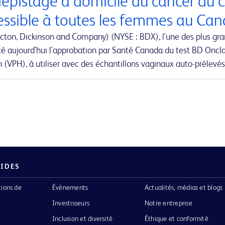
dépistage à domicile du cancer du c
essible à toutes les femmes au Ca
cton, Dickinson and Company) (NYSE : BDX), l'une des plus gr
é aujourd'hui l'approbation par Santé Canada du test BD Oncla
(VPH), à utiliser avec des échantillons vaginaux auto-prélevés
PIDES
tions de
Événements
Actualités, médias et blogs
Investisseurs
Notre entreprise
Inclusion et diversité
Éthique et conformité