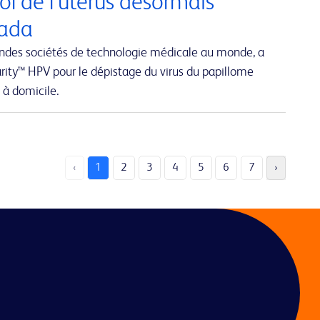
ol de l’utérus désormais
nada
andes sociétés de technologie médicale au monde, a
rity™ HPV pour le dépistage du virus du papillome
 à domicile.
‹
1
2
3
4
5
6
7
›