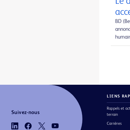
Le 
Aiguille de prélèvement de moelle osseuse Jamshidi Evolve™
1
acc
Aiguille de prélèvement sanguin BD Vacutainer® Eclipse™
1
BD (Be
annonc
Aiguille hypodermique BD SafetyGlide™ avec protection
1
humain 
Aiguille pour implant BrachyStar™ FastFill™
1
Aiguille pour implants en grains
1
Aiguilles BD Nokor™ Filter et Admix
1
Aiguilles FNA
1
Aiguilles Jamshidi™ à poignée en T
1
LIENS RA
Aiguilles conventionnelles
1
Rappels et ac
Aiguilles d’aspiration de moelle osseuse sternale iliaque Illinois
1
Suivez-nous
terrain
Aiguilles d’aspiration et biopsie de moelle osseuse Jamshidi™ originales
1
Carrières