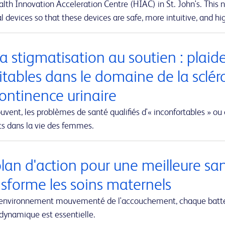
lth Innovation Acceleration Centre (HIAC) in St. John's. This ne
 devices so that these devices are safe, more intuitive, and hig
a stigmatisation au soutien : plaid
itables dans le domaine de la sclér
continence urinaire
uvent, les problèmes de santé qualifiés d'« inconfortables » ou 
ts dans la vie des femmes.
plan d'action pour une meilleure sa
nsforme les soins maternels
'environnement mouvementé de l'accouchement, chaque battem
dynamique est essentielle.