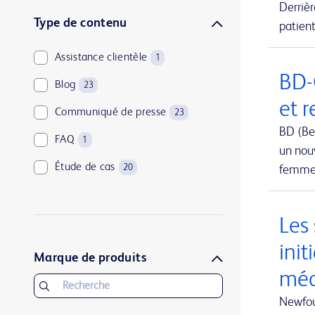
Derriè
Urologie et santé des reins
1
Type de contenu
patient
Assistance clientèle
1
BD-
Blog
23
et 
Communiqué de presse
23
BD (Be
FAQ
1
un nouv
Étude de cas
20
femmes
Les
init
Marque de produits
méd
Newfou