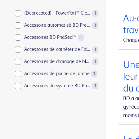
BD PosiFlush™
1
BD Pyxis™
(Deprecated) - PowerPort™ ClearVUE™ Slim Implantable Port
18
1
Au-d
BD Rowa™
Accessoire automatisé BD PrepMate™
1
1
trav
BD SurePath™
Accessoires BD PhaSeal™
1
1
Chaque 
BD Synapsys™
Accessoires de cathéter de Foley
1
1
BD Vacutainer®
Accessoires de drainage de blessure
1
1
Une
BD Viper™
Accessoires de poche de jambe
1
1
leu
EnCor™
Accessoires du système BD Phoenix™
du c
1
1
PureWick™
Adjuvants BD
BD a a
2
1
gynécol
SmartSite™
Agent hémostatique absorbable Arista™
1
1
moins i
UltraCor™ Twirl™
Aiguille BD Eclipse™
1
1
Aiguille coaxiale jetable pour biopsie TruGuide™
1