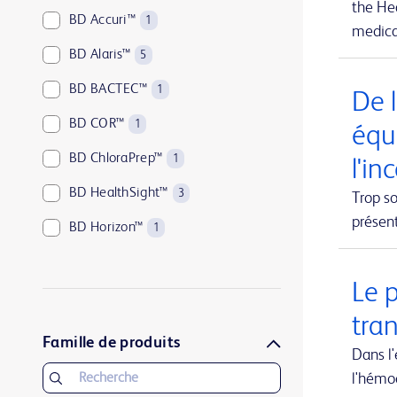
the Hea
BD Accuri™
1
medical
BD Alaris™
5
BD BACTEC™
1
De l
BD COR™
1
équ
BD ChloraPrep™
1
l'in
BD HealthSight™
3
Trop so
présen
BD Horizon™
1
BD Kiestra™
2
Le 
BD LSRFortessa™
1
tra
BD MAX™
1
Famille de produits
Dans l
BD Parata™
1
l'hémo