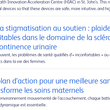
lth Innovation Acceleration Centre (HIAC) in St. John's. This ne
 devices so that these devices are safe, more intuitive, and hig
a stigmatisation au soutien : plaid
itables dans le domaine de la sclér
continence urinaire
uvent, les problèmes de santé qualifiés d'« inconfortables » ou 
ts dans la vie des femmes.
plan d'action pour une meilleure sa
nsforme les soins maternels
'environnement mouvementé de l'accouchement, chaque battem
dynamique est essentielle.