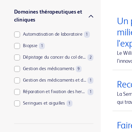
Domaines thérapeutiques et
Un 
cliniques
mili
Automatisation de laboratoire
1
l'ex
Biopsie
1
Le Will
Dépistage du cancer du col de l’utérus
2
l’inno
Gestion des médicaments
9
Gestion des médicaments et de l’approvisionnement
1
Reco
Réparation et fixation des hernies
1
La Sem
qui tra
Seringues et aiguilles
1
Soins à domicile
1
Fair
Solutions de mise au rebut des objets tranchants
1