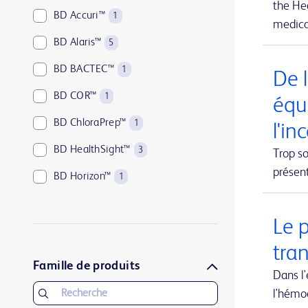
the Hea
BD Accuri™
1
medical
BD Alaris™
5
BD BACTEC™
1
De l
BD COR™
1
équ
BD ChloraPrep™
1
l'in
BD HealthSight™
3
Trop so
présen
BD Horizon™
1
BD Kiestra™
2
Le 
BD LSRFortessa™
1
tra
BD MAX™
1
Famille de produits
Dans l
BD Parata™
1
l'hémo