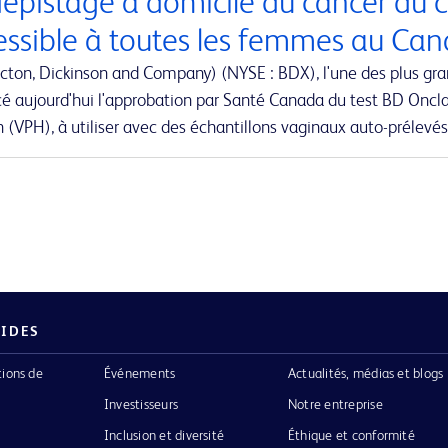
dépistage à domicile du cancer du c
essible à toutes les femmes au Ca
cton, Dickinson and Company) (NYSE : BDX), l'une des plus gr
é aujourd'hui l'approbation par Santé Canada du test BD Oncla
(VPH), à utiliser avec des échantillons vaginaux auto-prélevés
PIDES
tions de
Événements
Actualités, médias et blogs
Investisseurs
Notre entreprise
Inclusion et diversité
Éthique et conformité