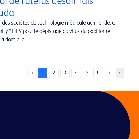
ol de l’utérus désormais
nada
andes sociétés de technologie médicale au monde, a
rity™ HPV pour le dépistage du virus du papillome
 à domicile.
‹
1
2
3
4
5
6
7
›