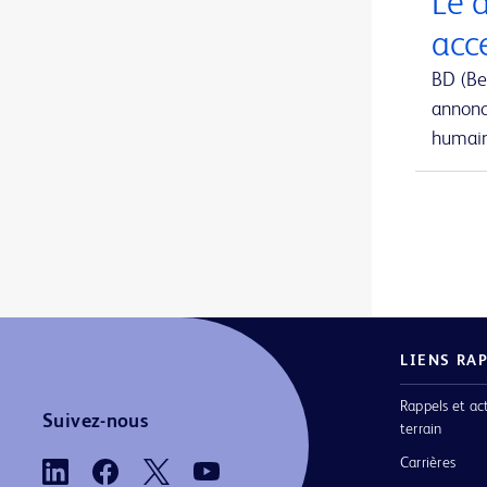
Le 
Aiguille de prélèvement de moelle osseuse Jamshidi Evolve™
1
acc
Aiguille de prélèvement sanguin BD Vacutainer® Eclipse™
1
BD (Be
annonc
Aiguille hypodermique BD SafetyGlide™ avec protection
1
humain 
Aiguille pour implant BrachyStar™ FastFill™
1
Aiguille pour implants en grains
1
Aiguilles BD Nokor™ Filter et Admix
1
Aiguilles FNA
1
Aiguilles Jamshidi™ à poignée en T
1
LIENS RA
Aiguilles conventionnelles
1
Rappels et ac
Aiguilles d’aspiration de moelle osseuse sternale iliaque Illinois
1
Suivez-nous
terrain
Aiguilles d’aspiration et biopsie de moelle osseuse Jamshidi™ originales
1
Carrières