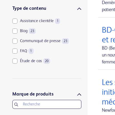
Derriè
Urologie et santé des reins
1
Type de contenu
patient
Assistance clientèle
1
BD-
Blog
23
et 
Communiqué de presse
23
BD (Be
FAQ
1
un nouv
Étude de cas
20
femmes
Les
init
Marque de produits
méd
Newfou