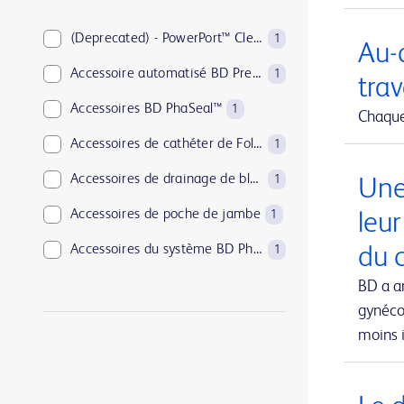
BD PosiFlush™
1
BD Pyxis™
(Deprecated) - PowerPort™ ClearVUE™ Slim Implantable Port
18
1
Au-d
BD Rowa™
Accessoire automatisé BD PrepMate™
1
1
trav
BD SurePath™
Accessoires BD PhaSeal™
1
1
Chaque 
BD Synapsys™
Accessoires de cathéter de Foley
1
1
BD Vacutainer®
Accessoires de drainage de blessure
1
1
Une
BD Viper™
Accessoires de poche de jambe
1
1
leu
EnCor™
Accessoires du système BD Phoenix™
du c
1
1
PureWick™
Adjuvants BD
BD a a
2
1
gynécol
SmartSite™
Agent hémostatique absorbable Arista™
1
1
moins i
UltraCor™ Twirl™
Aiguille BD Eclipse™
1
1
Aiguille coaxiale jetable pour biopsie TruGuide™
1