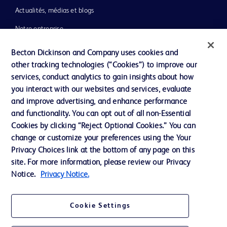
Actualités, médias et blogs
Notre entreprise
Éthique et conformité
Becton Dickinson and Company uses cookies and
other tracking technologies (“Cookies”) to improve our
Assistance
services, conduct analytics to gain insights about how
you interact with our websites and services, evaluate
and improve advertising, and enhance performance
Nous contacter
and functionality. You can opt out of all non-Essential
Préférences en matière de cookies
Cookies by clicking “Reject Optional Cookies.” You can
change or customize your preferences using the Your
Confidentialité
Privacy Choices link at the bottom of any page on this
Conditions d’utilisation
site. For more information, please review our Privacy
Notice.
Privacy Notice.
Accessibilité du site Web
Cookie Settings