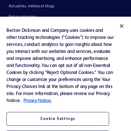
Actualités, médias et blogs
Notre entreprise
Éthique et conformité
Becton Dickinson and Company uses cookies and
other tracking technologies (“Cookies”) to improve our
Assistance
services, conduct analytics to gain insights about how
you interact with our websites and services, evaluate
and improve advertising, and enhance performance
Nous contacter
and functionality. You can opt out of all non-Essential
Préférences en matière de cookies
Cookies by clicking “Reject Optional Cookies.” You can
change or customize your preferences using the Your
Confidentialité
Privacy Choices link at the bottom of any page on this
Conditions d’utilisation
site. For more information, please review our Privacy
Notice.
Privacy Notice.
Accessibilité du site Web
Cookie Settings