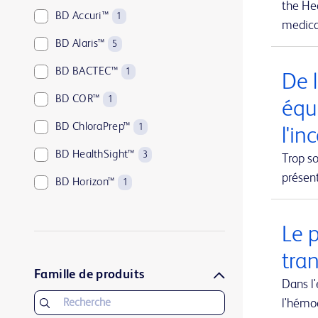
the Hea
BD Accuri™
1
medical
BD Alaris™
5
BD BACTEC™
1
De l
BD COR™
1
équ
BD ChloraPrep™
1
l'in
BD HealthSight™
3
Trop so
présen
BD Horizon™
1
BD Kiestra™
2
Le 
BD LSRFortessa™
1
tra
BD MAX™
1
Famille de produits
Dans l
BD Parata™
1
l'hémo