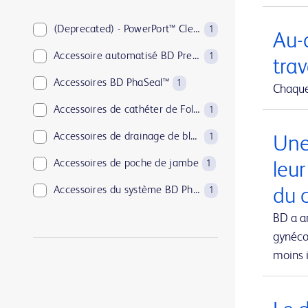
BD PosiFlush™
1
BD Pyxis™
(Deprecated) - PowerPort™ ClearVUE™ Slim Implantable Port
18
1
Au-d
BD Rowa™
Accessoire automatisé BD PrepMate™
1
1
trav
BD SurePath™
Accessoires BD PhaSeal™
1
1
Chaque 
BD Synapsys™
Accessoires de cathéter de Foley
1
1
BD Vacutainer®
Accessoires de drainage de blessure
1
1
Une
BD Viper™
Accessoires de poche de jambe
1
1
leu
EnCor™
Accessoires du système BD Phoenix™
du c
1
1
PureWick™
Adjuvants BD
BD a a
2
1
gynécol
SmartSite™
Agent hémostatique absorbable Arista™
1
1
moins i
UltraCor™ Twirl™
Aiguille BD Eclipse™
1
1
Aiguille coaxiale jetable pour biopsie TruGuide™
1