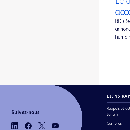
Le 
Aiguille de prélèvement de moelle osseuse Jamshidi Evolve™
1
acc
Aiguille de prélèvement sanguin BD Vacutainer® Eclipse™
1
BD (Be
annonc
Aiguille hypodermique BD SafetyGlide™ avec protection
1
humain 
Aiguille pour implant BrachyStar™ FastFill™
1
Aiguille pour implants en grains
1
Aiguilles BD Nokor™ Filter et Admix
1
Aiguilles FNA
1
Aiguilles Jamshidi™ à poignée en T
1
LIENS RA
Aiguilles conventionnelles
1
Rappels et ac
Aiguilles d’aspiration de moelle osseuse sternale iliaque Illinois
1
Suivez-nous
terrain
Aiguilles d’aspiration et biopsie de moelle osseuse Jamshidi™ originales
1
Carrières