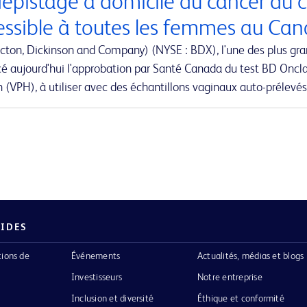
dépistage à domicile du cancer du c
essible à toutes les femmes au Ca
cton, Dickinson and Company) (NYSE : BDX), l'une des plus gr
é aujourd'hui l'approbation par Santé Canada du test BD Oncla
(VPH), à utiliser avec des échantillons vaginaux auto-prélevés
PIDES
tions de
Événements
Actualités, médias et blogs
Investisseurs
Notre entreprise
Inclusion et diversité
Éthique et conformité