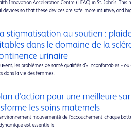
lth Innovation Acceleration Centre (HIAC) in St. John's. This ne
 devices so that these devices are safe, more intuitive, and hig
a stigmatisation au soutien : plaid
itables dans le domaine de la sclér
continence urinaire
uvent, les problèmes de santé qualifiés d'« inconfortables » ou 
ts dans la vie des femmes.
plan d'action pour une meilleure sa
nsforme les soins maternels
'environnement mouvementé de l'accouchement, chaque battem
dynamique est essentielle.