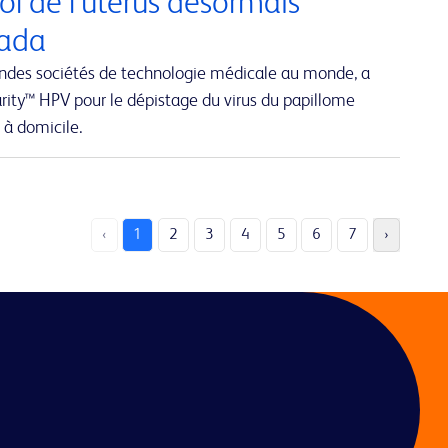
ol de l’utérus désormais
nada
andes sociétés de technologie médicale au monde, a
rity™ HPV pour le dépistage du virus du papillome
 à domicile.
‹
1
2
3
4
5
6
7
›