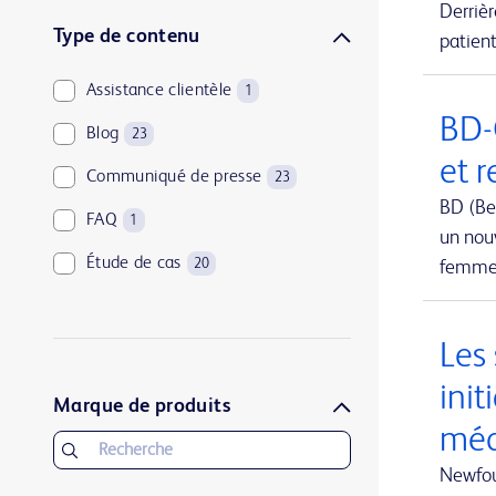
Derriè
Urologie et santé des reins
1
Type de contenu
patient
Assistance clientèle
1
BD-
Blog
23
et 
Communiqué de presse
23
BD (Be
FAQ
1
un nouv
Étude de cas
20
femmes
Les
init
Marque de produits
méd
Newfou