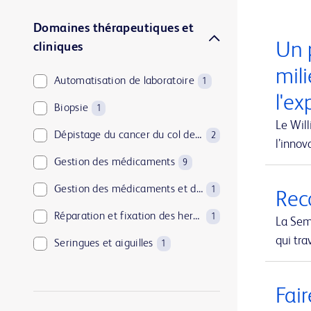
Domaines thérapeutiques et
Un 
cliniques
mili
Automatisation de laboratoire
1
l'ex
Biopsie
1
Le Will
Dépistage du cancer du col de l’utérus
2
l’inno
Gestion des médicaments
9
Gestion des médicaments et de l’approvisionnement
1
Reco
Réparation et fixation des hernies
1
La Sem
qui tra
Seringues et aiguilles
1
Soins à domicile
1
Fair
Solutions de mise au rebut des objets tranchants
1