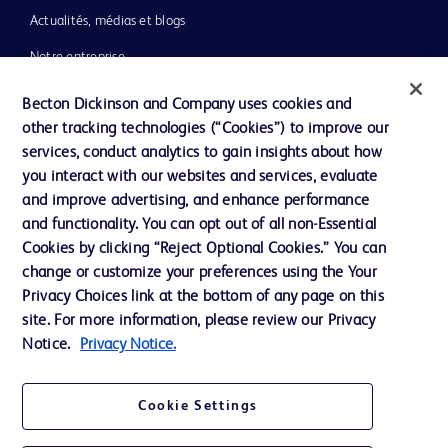
Actualités, médias et blogs
Notre entreprise
Éthique et conformité
Becton Dickinson and Company uses cookies and
other tracking technologies (“Cookies”) to improve our
Assistance
services, conduct analytics to gain insights about how
you interact with our websites and services, evaluate
and improve advertising, and enhance performance
Nous contacter
and functionality. You can opt out of all non-Essential
Préférences en matière de cookies
Cookies by clicking “Reject Optional Cookies.” You can
change or customize your preferences using the Your
Confidentialité
Privacy Choices link at the bottom of any page on this
Conditions d’utilisation
site. For more information, please review our Privacy
Notice.
Privacy Notice.
Accessibilité du site Web
Cookie Settings