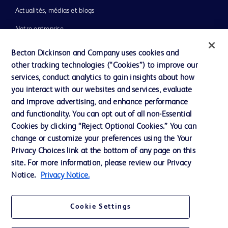
Actualités, médias et blogs
Notre entreprise
Éthique et conformité
Becton Dickinson and Company uses cookies and
other tracking technologies (“Cookies”) to improve our
Assistance
services, conduct analytics to gain insights about how
you interact with our websites and services, evaluate
and improve advertising, and enhance performance
Nous contacter
and functionality. You can opt out of all non-Essential
Préférences en matière de cookies
Cookies by clicking “Reject Optional Cookies.” You can
change or customize your preferences using the Your
Confidentialité
Privacy Choices link at the bottom of any page on this
Conditions d’utilisation
site. For more information, please review our Privacy
Notice.
Privacy Notice.
Accessibilité du site Web
Cookie Settings