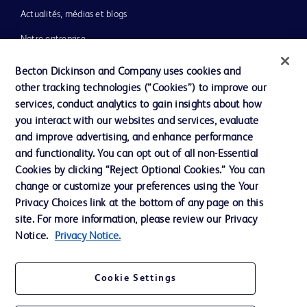
Actualités, médias et blogs
Notre entreprise
Éthique et conformité
Becton Dickinson and Company uses cookies and
other tracking technologies (“Cookies”) to improve our
Assistance
services, conduct analytics to gain insights about how
you interact with our websites and services, evaluate
and improve advertising, and enhance performance
Nous contacter
and functionality. You can opt out of all non-Essential
Préférences en matière de cookies
Cookies by clicking “Reject Optional Cookies.” You can
change or customize your preferences using the Your
Confidentialité
Privacy Choices link at the bottom of any page on this
Conditions d’utilisation
site. For more information, please review our Privacy
Notice.
Privacy Notice.
Accessibilité du site Web
Cookie Settings